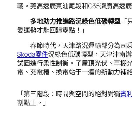
戰。莞高速廣東汕尾段和G35濟廣高速
多地助力推進路況綠色低碳轉型
「
愛運勢才能回歸零點！」
春節時代，天津路況運輸部分為司
Skoda零件
況綠色低碳轉型，天津津南
試圖進行柔性制衡。了屋頂光伏、車棚
電、充電樁、換電站于一體的新動力補
「第三階段：時間與空間的絕對對稱
賓
割點上。」