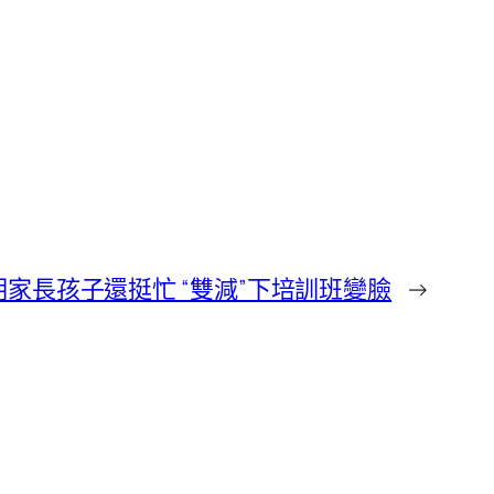
家長孩子還挺忙 “雙減”下培訓班變臉
→