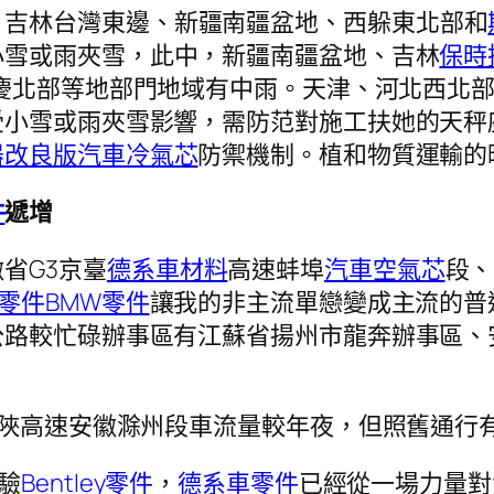
、吉林台灣東邊、新疆南疆盆地、西躲東北部和
小雪或雨夾雪，此中，新疆南疆盆地、吉林
保時
慶北部等地部門地域有中雨。天津、河北西北
受小雪或雨夾雪影響，需防范對施工扶她的天秤
器改良版
汽車冷氣芯
防禦機制。植和物質運輸的
件
遞增
省G3京臺
德系車材料
高速蚌埠
汽車空氣芯
段、
零件
BMW零件
讓我的非主流單戀變成主流的普通
公路較忙碌辦事區有江蘇省揚州市龍奔辦事區、
0滬陜高速安徽滁州段車流量較年夜，但照舊通行
驗
Bentley零件
，
德系車零件
已經從一場力量對