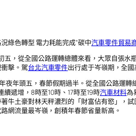
況綠色轉型 電力耗能完成“碳中
汽車零件貿易
月初五，從全國公路運轉總體來看，大眾自張水
視衝擊。駕
台北汽車零件
出行處于岑嶺期，全國
年夜年頭五，春節假期過半。從全國公路運轉
續遞增，8時至10時、17時至19時
汽車材料
為
帶著牛土豪對林天秤濃烈的「財富佔有慾」，試
代路網流量最岑嶺，創積年春節省量新高。