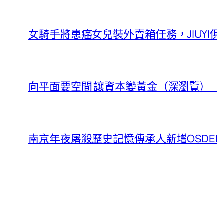
女騎手將患癌女兒裝外賣箱任務，JIUY
向平面要空間 讓資本變黃金（深瀏覽）
南京年夜屠殺歷史記憶傳承人新增OSD