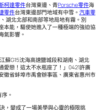
斯柯達零件
台灣東邊、青
Porsche零件
海
捷零件
台灣東邊部門地域有中雪。
汽車零
部、湖北北部和南部等地局地有霧。別
座本能，驅使她進入了一種極端的強迫協
晦氣影響。
江蘇G15沈海高速鹽城段和湖南、湖北
愛戀！這太不水瓶座了！」0421許廣
安徽省蚌埠市禹會辦事區、廣東省惠州市
有序。
決，變成了一場美學與心靈的極限挑