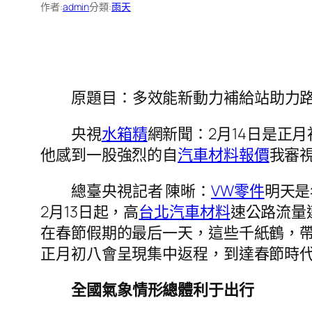
作者:
admin
分類:
雨天
原題目：多效能新動力補給站助力路
央視
水箱精
網新聞：2月14日是正
他感到一股強烈的自
汽車材料報價
我審
總臺央視記者 陳晰：
VW零件
明天是
2月13日起，高
台北汽車材料
速公路流量連
在春節假期的最后一天，這些千紙鶴，
正月初八會呈現集中返程，到達春節時
全國氣象情形總體利于出行