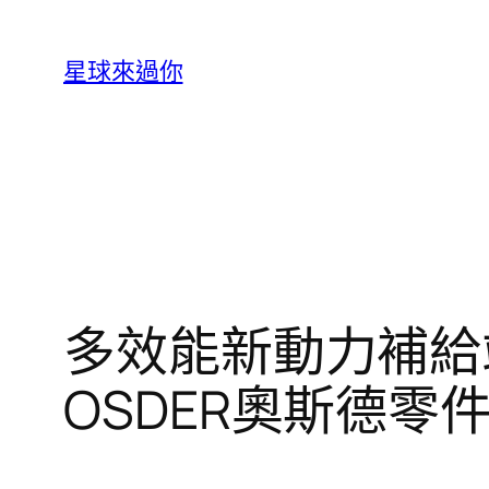
跳
至
星球來過你
主
要
內
容
多效能新動力補給
OSDER奧斯德零件