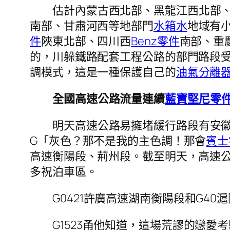
估計內蒙古西北部、黑龍江西北部
南部、甘肅河西等地部門
水箱水
地域有
件
陜東北部、四川西
Benz零件
南部、重
的，川躲鐵路配套工程公路的部門路段
調模式，這是一種保護自己的
油氣分離
全國高速公路流量連續
藍寶堅尼零
明天高速公路易擁堵緩行路段有安徽
G「灰色？那不是我的主色調！那會
賓士
高速衡陽段、荊州段。截至明天，高速
多祝泊車區。
G0421許廣高速湖南衡陽段和G4
G1523甬他知道，這場荒謬的戀愛考