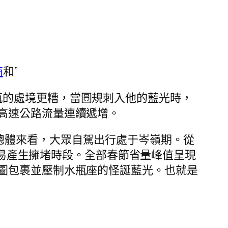
商
和”
瓶的處境更糟，當圓規刺入他的藍光時，
高速公路流量連續遞增。
總體來看，大眾自駕出行處于岑嶺期。從
易產生擁堵時段。全部春節省量峰值呈現
圖包裹並壓制水瓶座的怪誕藍光。也就是