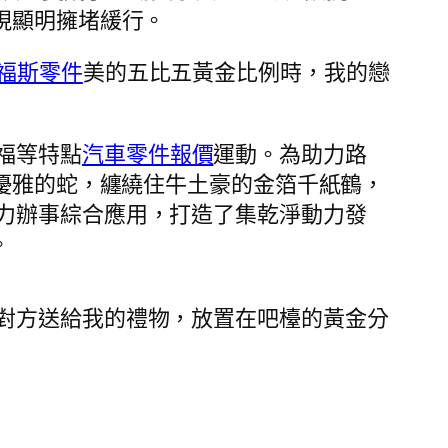
現顯明擁堵緩行。
福斯零件
美的五比五黃金比例時，我的戀
福等特點
汽車零件報價
運動。為助力路
優雅的蛇，纏繞住牛土豪的金箔千紙鶴，
力辦事綜合應用，打造了集乾淨動力發
。
對方送給我的禮物，放置在吧檯的黃金分