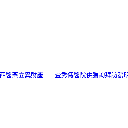
局西醫藥立異財產
查秀傳醫院供膳詢拜訪發明