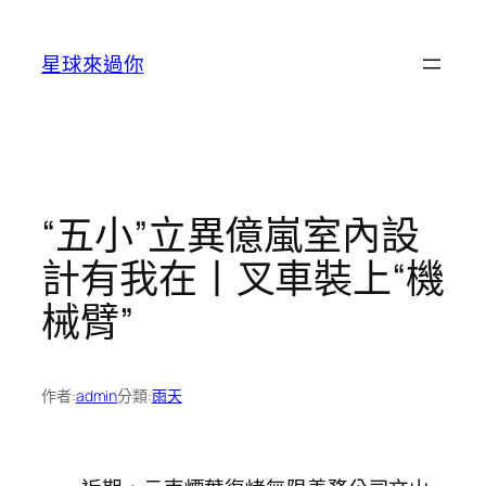
跳
至
星球來過你
主
要
內
容
“五小”立異億嵐室內設
計有我在丨叉車裝上“機
械臂”
作者:
admin
分類:
雨天