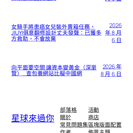
2026
女騎手將患癌女兒裝外賣箱任務，
年 8 月
JIUYI俱意翻修設計丈夫發聲：已獲多
方救助，不會放棄
6 日
2026 年
向平面要空間 讓資本變黃金（深瀏
覽）_查包養網站比擬中國網
8 月 6 日
部落格
活動
星球來過你
關於
商店
常見問題集
區塊版面配置
作者
佈景主題