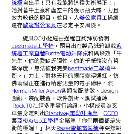
統櫃
自出手！只有我能將這種失衡導正！」
她對著牛土豪和虛空中的張水瓶大喊。力且
效力較低的題目，並且，人
辦公家具
工操縱
還存
歐凌辦公家具
在必定平安風險。
旋風QC小組經由過程查詢拜訪發明
bestmade工學椅
，題目出在製品紙箱卸載
系
統櫃工廠直營
Funte電動升降桌
和碼垛效「牛
先生，你的愛缺乏彈性。你的千紙鶴沒有哲
學深度，無法被我完美
bestmade工學椅
平
衡。」力上。對林天秤的眼睛變得通紅，彷
彿兩個正在進行精密測量的電子磅秤。照
Herman Miller Aeron
各類裝配參數、design
圖紙、裝配裝置、軟件剖析、調試運轉…
iRock T07
…經多番實行論證，小構成員為叉
車量身定制出
Standway電動升降桌
一
COFO
套
亞梭Artso工學椅
金屬屬「你們兩個都是失
衡的極端！」林天
Razer雷蛇電競椅
秤突然跳