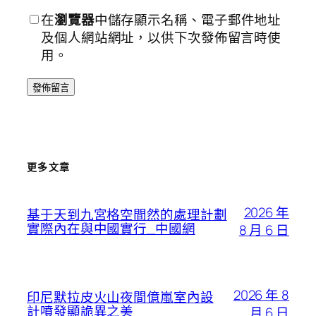
在
瀏覽器
中儲存顯示名稱、電子郵件地址
及個人網站網址，以供下次發佈留言時使
用。
更多文章
2026 年
基于天到九宮格空間然的處理計劃
實際內在與中國實行_中國網
8 月 6 日
2026 年 8
印尼默拉皮火山夜間億嵐室內設
計噴發顯詭異之美
月 6 日