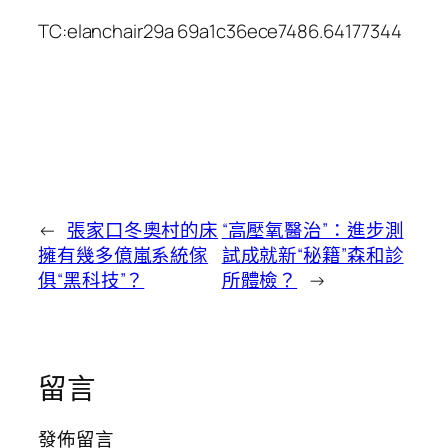
TC:elanchair29a 69a1c36ece7486.64177344
←
張家口冬奧村的床
“高壓氧醫治”：進步測
擁有幾多億嵐系統傢
試成就新“秘籍”森和診
俱“黑科技”？
所體檢？
→
留言
發佈留言