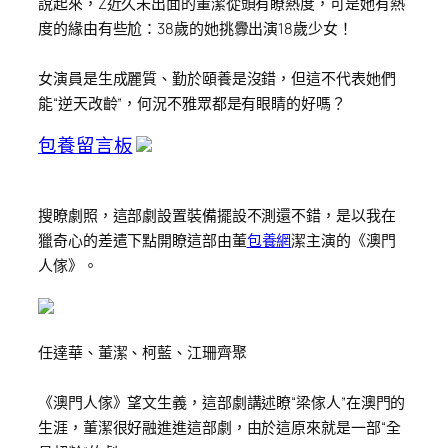
說起來，Z近久未出面的董潔從頭有瞭熱度，可是她有熱
度的緣由有些尬：38歲的她挑釁出演18歲少女！
女演員是生成麗質、勤於頤養是沒錯，但這不代表她們
能“逆天改齡”，何況不雅眾都是有眼睛的好嗎？
包養留言板
搜瞭劇照，這部劇設置裝備擺設不測還不錯，是以我在
獵奇心的差遣下點開瞭這部由董
包養網
潔主演的《澳門
人傢》。
任達華、董潔、柯藍、江珊齊聚
《澳門人傢》望文生義，這部劇講述瞭“梁傢人”在澳門的
生涯，董潔很好融進進這部劇，由於這原來就是一部“全