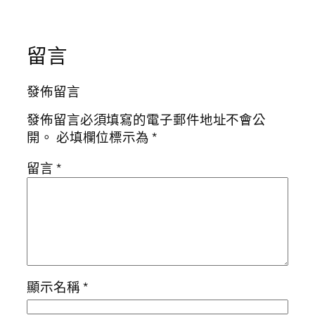
留言
發佈留言
發佈留言必須填寫的電子郵件地址不會公
開。
必填欄位標示為
*
留言
*
顯示名稱
*