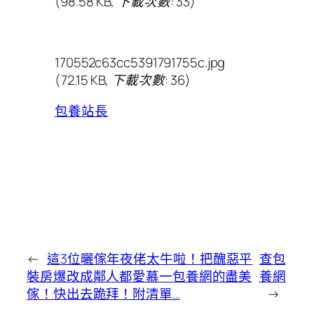
(98.58 KB, 下載次數: 33)
170552c63cc5391791755c.jpg
(72.15 KB, 下載次數: 36)
包養站長
←
這3位曬傢年夜佬太牛啦！把醜惡平
查包
裝房爆改成鄰人都愛慕一包養網的盡美
養網
傢！快出去跪拜！附清單…
→