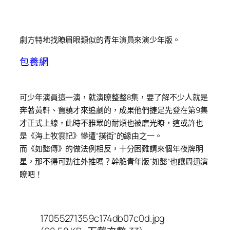
劇方特地找瞭眉眼類似的青年演員來演少年版。
包養網
可少年演員這一演，就演瞭整整8集，要了解不少人就是
奔著黃軒、竇驍才來追劇的，成果他們捷足先登在第9集
才正式上線，此時不雅眾的耐煩也被磨光瞭，這或許也
是《海上牧雲記》慘遭“撲街”的緣由之一。
而《如懿傳》的做法例相反，十分困難請來個年夜牌明
星，那不得可勁往外推嗎？幹脆青年版“如懿”也讓周迅演
瞭吧！
17055271359c174db07c0d.jpg