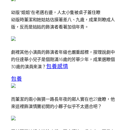
幼版“姐姐”在老邁右邊，人太小隻被桌子蓋住瞭
幼版時董潔和她姑姑估摸著差八、九歲，成果到瞭成人
版，反而是姑姑的飾演者看著加倍年青。
劇裡其他小演員的飾演者年級也嚴重超標，按理說劇中
的任達華小兒子是個剛滿16歲的芳華少年，成果選瞭個
包養感情
30歲的演員來演？
包養
而董潔的兩小無猜一路長年夜的鄰人實在也27歲瞭，他
來這裡飾演情竇初開的小夥子似乎不太適合吧？