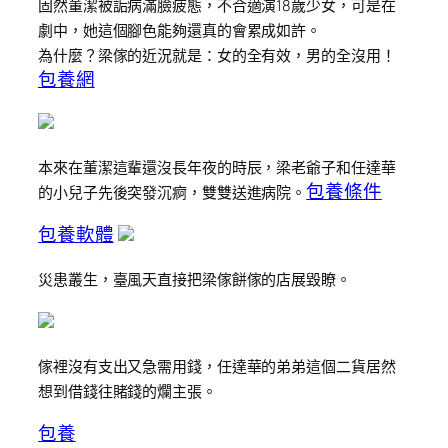
固然董潔被詬病滿臉疲態，不合適演18歲少女，可是在
劇中，她這個腳色能夠還真的會累成如許。
為什麼？梁傢的近況就是：女的全有效，男的全沒用！
包養網
本來在董潔這輩還沒長年夜的時辰，梁老爺子和任達華
包養條件
的小兒子先後突發沉痾，雙雙送進病院。
包養軟體
災患叢生，臺風天直接把梁傢餅傢的店展毀瞭。
傢裡沒有支出又急需用錢，任達華的弟弟這個二貨居然
想到借錢往賭錢的爛主張。
包養