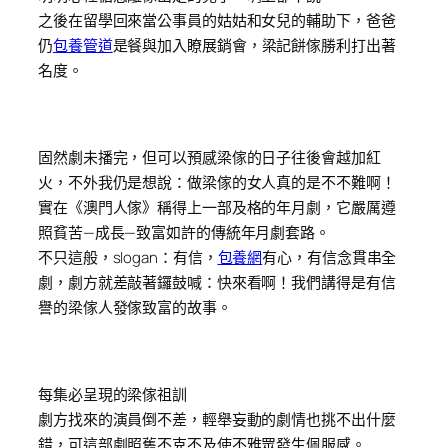
之後在留學回來當公事員的姑姑和女兒的輔助下，爸爸
仍
包養管道
是餐與加入瞭展銷會，梁記餅傢勝利打出著
名度。
固然劇未播完，但可以預感梁傢的日子往後會越加紅
火，不外我仍是想說：做梁傢的女人真的是不不難啊！
實在《澳門人傢》稱得上一部及格的年月劇，它嚴厲遵
照貧苦—成長—致富如許的傳統年月劇套路。
不只這般，slogan：有信，
包養網
有心，有信念貫串全
劇，劇方就差敲著鑼鼓喊：快來看啊！我們講得是有信
譽的梁傢人發傢致富的故事。
每集必呈現的梁傢祖訓
劇方找來的演員倒不差，輕舉妄動的劇情也挑不出什麼
錯，可這部劇照舊不克不及使不雅眾發生佩服感。