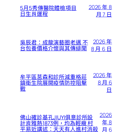
2026 年 8
5月5秀傳醫院體檢項目
日生肖運程
月 7 日
2026 年
吳辰君：成龍演藝圈老邁 不
台包養價格介懷與其傳緋聞
8 月 6 日
2026 年
牟平區莒森和診所減重格莊
8 月 6
鎮衛生院展開疫情防控阻擊
戰
日
2026
佛山確診基孔JIUYI俱意診所設
年 8
計肯雅熱1873例，均為輕癥 村
平易近講述：天天有人進村消殺
月 6