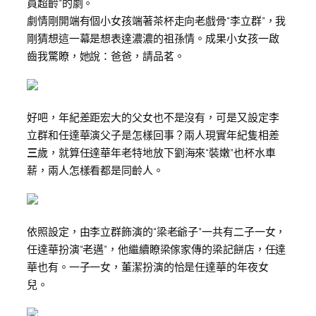
員超齡”的劇。
劇情剛開端有個小女孩端著茶杯走向老戲骨“李立群”，我
剛猜想這一幕是想表達濃濃的祖孫情。成果小女孩一啟
齒我驚瞭，她說：爸爸，請品茗。
好吧，年紀差距宏大的父女也不是沒有，可是又設定李
立群和任達華演父子是怎樣回事？兩人現實年紀隻相差
三
歲，就算任達華年老特地放下劉海來“裝嫩”也杯水車
薪，兩人怎樣看都是同齡人。
依照設定，由李立群飾演的“梁老爺子”一共有二子一女，
任達華扮演“老邁”，他繼續瞭梁傢家傳的梁記餅店，任達
華也有。一子一女，董潔扮演的恰是任達華的年夜女
兒。