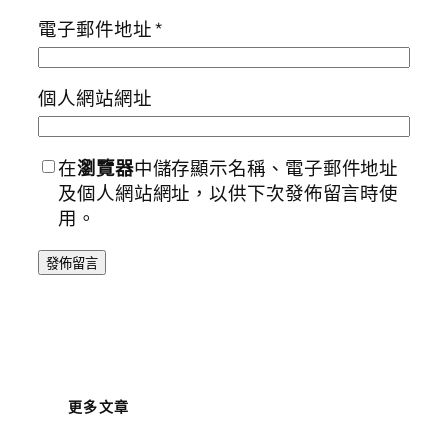
電子郵件地址
*
個人網站網址
在
瀏覽器
中儲存顯示名稱、電子郵件地址
及個人網站網址，以供下次發佈留言時使
用。
更多文章