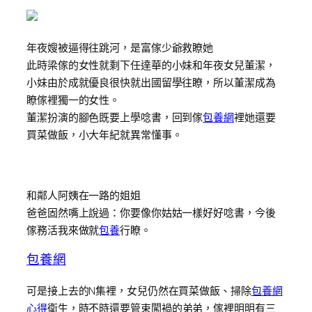
年夜嫂被逼得往跳河，是富傢少爺救瞭她
此時梁傢的女性就剩下任達華的小妹和年夜女兒董潔，
小妹由於成就優良很快就出國留學往瞭，所以董潔成為
瞭傢裡獨一的女性。
董潔扮演的腳色既要上學唸書，回到傢
包養網
裡她還要
買菜做飯，小大年紀就異常懂事。
和鄰人阿姨在一路的姐姐
爸爸固然嘴上說過：你要像你姑姑一樣好好唸書，今後
傢務活我來做就
包養
行瞭。
包養網
可是接上去的N集裡，女兒仍然在買菜做飯、掃除
包養網
心得
衛生，時不時還要管束闖禍的弟弟，傢裡明明有三