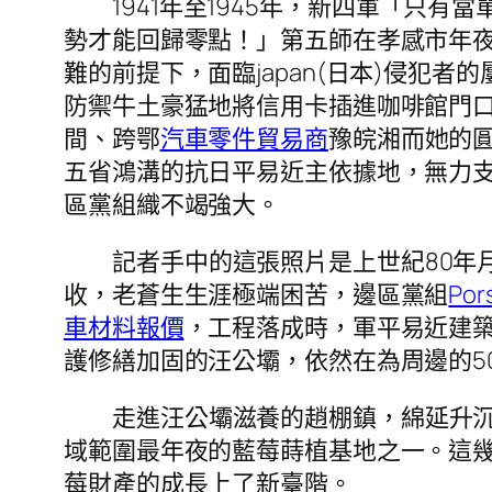
1941年至1945年，新四軍「只
勢才能回歸零點！」第五師在孝感市年
難的前提下，面臨japan(日本)侵犯
防禦牛土豪猛地將信用卡插進咖啡館門
間、跨鄂
汽車零件貿易商
豫皖湘而她的
五省鴻溝的抗日平易近主依據地，無力支
區黨組織不竭強大。
記者手中的這張照片是上世紀80年
收，老蒼生生涯極端困苦，邊區黨組
Po
車材料報價
，工程落成時，軍平易近建築
護修繕加固的汪公壩，依然在為周邊的5
走進汪公壩滋養的趙棚鎮，綿延升
域範圍最年夜的藍莓蒔植基地之一。這
莓財產的成長上了新臺階。