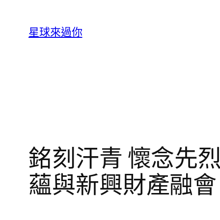
跳
至
星球來過你
主
要
內
容
銘刻汗青 懷念先烈 
蘊與新興財產融會