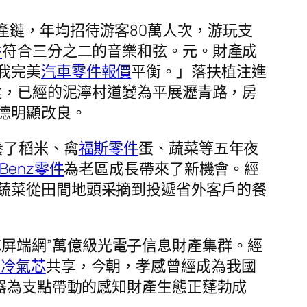
產鏈，年均招待游客80萬人次，游玩支
件
符合三分之二的音樂和弦。元。財產成
我完美
汽車零件報價
平衡。」落扶植注進
陞，已經的泥濘村道變為平展瀝青路，房
德明顯改良。
養了稻米、禽
福斯零件
蛋、蔬菜等五年夜
Benz零件
為老區成長帶來了新機會。經
蔬菜從田間地頭采摘到投遞省外客戶的餐
屏端網”萬億級光電子信息財產集群。經
車冷氣芯
共享，今朝，孝感曾經成為我國
感器為支點帶動的感知財產生態正蓬勃成