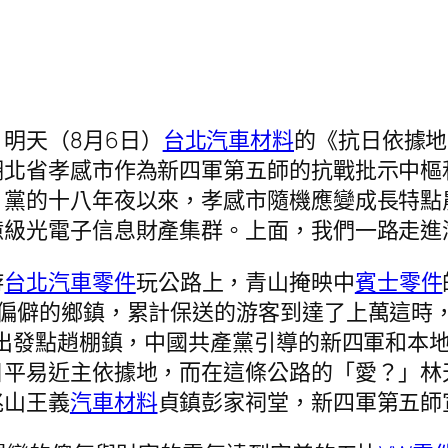
明天（8月6日）
台北汽車材料
的《抗日依據地
湖北省孝感市作為新四軍第五師的抗戰批示中樞
。黨的十八年夜以來，孝感市隨機應變成長特點
億級光電子信息財產集群。上面，我們一路走進
游
台北汽車零件
玩公路上，青山掩映中
賓士零件
經偏僻的鄉鎮，累計保送的游客到達了上萬這時
的出發點趙棚鎮，中國共產黨引導的新四軍和本
日平易近主依據地，而在這條公路的「愛？」林
兆山王義
汽車材料
貞鎮彭家祠堂，新四軍第五師