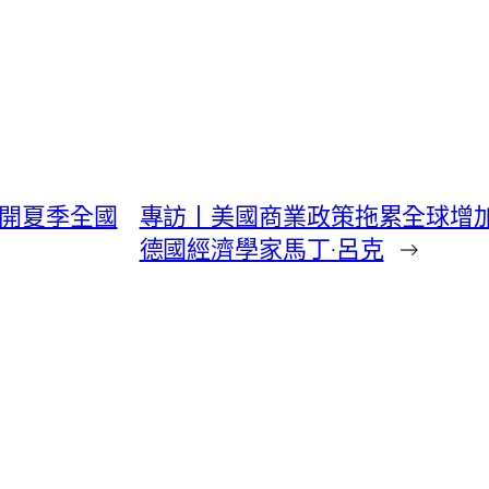
展開夏季全國
專訪丨美國商業政策拖累全球增加
德國經濟學家馬丁·呂克
→