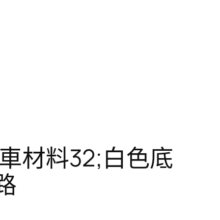
汽車材料32;白色底
路