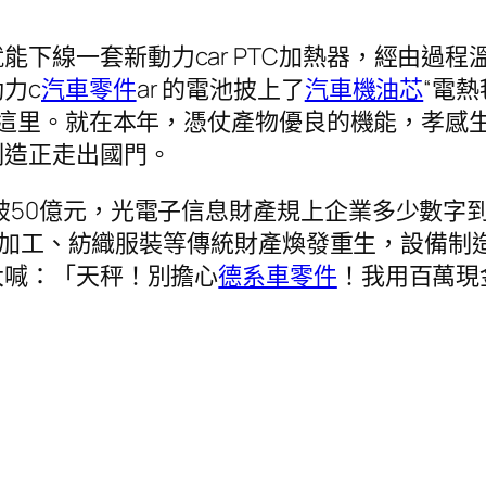
能下線一套新動力car PTC加熱器，經由過
力c
汽車零件
ar 的電池披上了
汽車機油芯
“電熱
這里。就在本年，憑仗產物優良的機能，孝感生
制造正走出國門。
破50億元，光電子信息財產規上企業多少數字到
，食物加工、紡織服裝等傳統財產煥發重生，設備
大喊：「天秤！別擔心
德系車零件
！我用百萬現