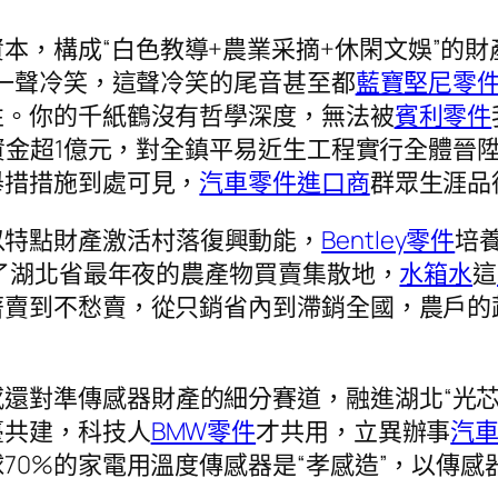
本，構成“白色教導+農業采摘+休閑文娛”的財
了一聲冷笑，這聲冷笑的尾音甚至都
藍寶堅尼零
性。你的千紙鶴沒有哲學深度，無法被
賓利零件
進資金超1億元，對全鎮平易近生工程實行全體晉
舉措措施到處可見，
汽車零件進口商
群眾生涯品
以特點財產激活村落復興動能，
Bentley零件
培
成了湖北省最年夜的農產物買賣集散地，
水箱水
這
著賣到不愁賣，從只銷省內到滯銷全國，農戶的
還對準傳感器財產的細分賽道，融進湖北“光芯
臺共建，科技人
BMW零件
才共用，立異辦事
汽
70%的家電用溫度傳感器是“孝感造”，以傳