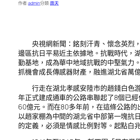
作者:
admin
分類:
雨天
央視網新聞：銘刻汗青、懷念英烈，
邊區抗日平易近主依據地。抗戰時代，
勤基地，成為華中地域抗戰的中堅氣力
抓機會成長傳感器財產，融進湖北省萬
行走在湖北孝感安陸市的趙錢白色
年正式建成通車的公路串聯起了8個已
60億元。而在80多年前，在這條公路
以趙家棚為中間的湖北省中部第一塊抗
的定義，必須是情感比例對等。起點白