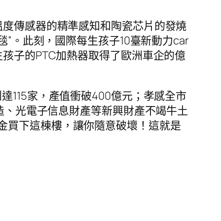
程溫度傳感器的精準感知和陶瓷芯片的發燒
毯”。此刻，國際每生孩子10臺新動力car
孩子的PTC加熱器取得了歐洲車企的億
達115家，產值衝破400億元；孝感全市
制造、光電子信息財產等新興財產不竭牛土
金買下這棟樓，讓你隨意破壞！這就是