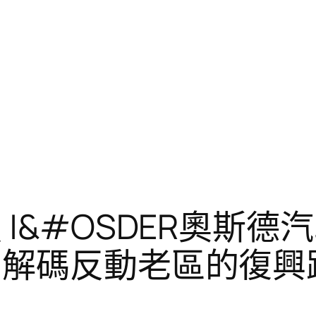
|&#OSDER奧斯德
 解碼反動老區的復興