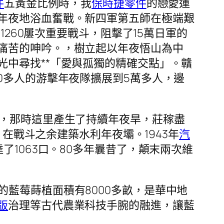
件
五黃金比例時，我
保時捷零件
的戀愛運
年夜地浴血奮戰。新四軍第五師在極端艱
1260屢次重要戰斗，阻擊了15萬日軍的
痛苦的呻吟。，樹立起以年夜悟山為中
光中尋找**「愛與孤獨的精確交點」。贛
0多人的游擊年夜隊擴展到5萬多人，邊
年，那時這里產生了持續年夜旱，莊稼盡
在戰斗之余建築水利年夜壩。1943年
汽
了1063口。80多年曩昔了，顛末兩次維
的藍莓蒔植面積有8000多畝，是華中地
版
治理等古代農業科技手腕的融進，讓藍