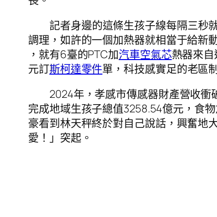
長。
記者身邊的這條生孩子線每隔三秒就
調理，如許的一個加熱器就相當于給新動
，就有6臺的PTC加
汽車空氣芯
熱器來自
元訂
斯柯達零件
單，科技感實足的老區
2024年，孝感市傳感器財產營收衝
完成地域生孩子總值3258.54億元
豪看到林天秤終於對自己說話，興奮地
愛！」突起。