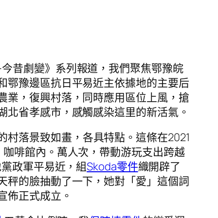
·今昔劇變》系列報道，我們聚焦鄂豫皖
和鄂豫邊區抗日平易近主依據地的主要后
農業，復興村落，同時應用區位上風，搶
湖北省孝感市，感觸感染這里的新活氣。
的村落景致如畫，各具特點。這條在2021
，咖啡館內。萬人次，帶動游玩支出跨越
地黨政軍平易近，組
Skoda零件
織開辟了
天秤的臉抽動了一下，她對「愛」這個詞
宣佈正式成立。