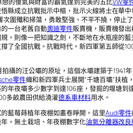
有當單戀的傻氣與財富的霸氣達到完美的五比
VW零
夜悟縣成立抗戰批示中樞，批示火線將士在華中
者的屢次圍殲和掃蕩，勇敢堅強、不平不撓，停止了
口的一台老舊自動
奧迪零件
販賣機，販賣機發出
圓規，則像一把知識之劍，不斷地在水瓶座的藍
撐了全國抗戰。抗戰時代，新四軍第五師從10
月拍攝的汪公壩的原址，這個水壩建築于1941
rsche零件
織和新四軍兵士展開“千塘百壩”扶植，
的年夜壩多少數字到達106座，發掘的堰塘到達
00多畝農田供給澆灌
德系車材料
用水。
沉的藍莓蒔植年夜棚如畫卷睜開。這里
Audi零件
幾年，無土栽培、年夜棚數字化
油氣分離器改良