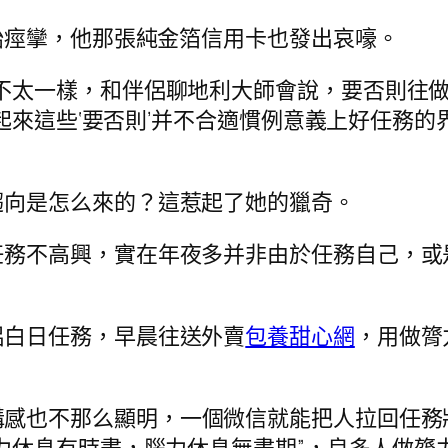
始痙攣，他那張純金箔信用卡也發出哀嚎。
的不太一樣，和伴侶聊地利大師會說，要否則往
起來這些‘要否則’并不合適慣例意義上好任務
趨向是怎么來的？這惹起了她的獵奇。
任務不高興，實在年夜多并非由於任務自己，或
侶白日任務，早晨往送外賣
包養甜心網
，用做膂
溝感也不那么顯明，一個微信就能把人拉回任務