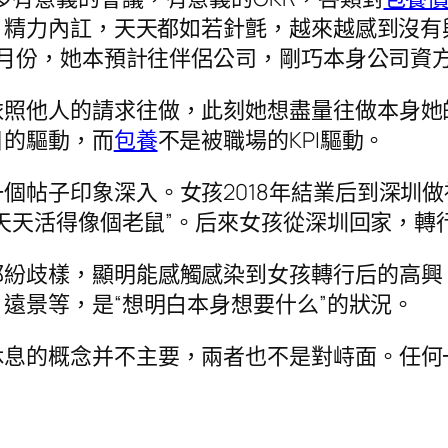
精力內訌，天天都如若針氈，越來越感到沒有興
2月份，她本預計往伴侶公司，剛巧本身公司資
照他人的請求往做，此刻她想盡量往做本身她的
目的驅動，而
包養
不是被職場的KPI驅動。
帖子印象深入。女孩2018年結業后到深圳做視
天天活得像個老鼠”。后來女孩從深圳回家，轉
都紛歧樣，顯明能感觸感染到女孩轉行后的高興
遠景等，是“想明白本身想要什么”的狀況。
休息的概念并不主要，兩者也不是對峙面。任何