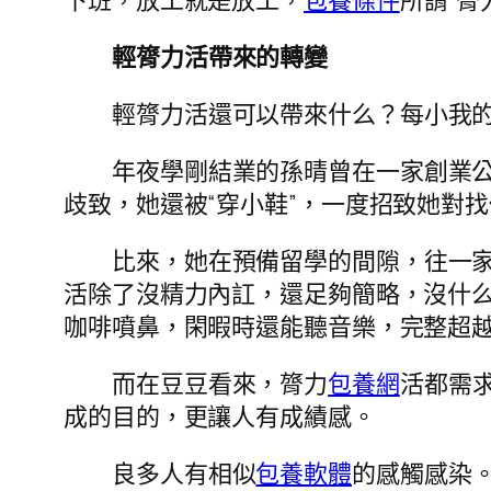
下班，放工就是放工，
包養條件
所謂“
輕膂力活帶來的轉變
輕膂力活還可以帶來什么？每小我
年夜學剛結業的孫晴曾在一家創業
歧致，她還被“穿小鞋”，一度招致她對
比來，她在預備留學的間隙，往一
活除了沒精力內訌，還足夠簡略，沒什
咖啡噴鼻，閑暇時還能聽音樂，完整超
而在豆豆看來，膂力
包養網
活都需
成的目的，更讓人有成績感。
良多人有相似
包養軟體
的感觸感染