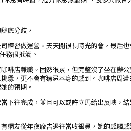
膂力休息有時盡，腦力休息無盡期”，良多人做膂
的謎底分歧，
公司練習做運營。天天開很長時光的會，最后也
找任務很抵觸。
家咖啡店兼職。固然很累，但完整沒了坐在辦公
么挑釁，更不會有猜忌本身的感到。咖啡店周遭
越她的預期。
求當下往完成，並且可以或許立馬給出反映，結
。有網友從年夜廠告退往當收銀員，她的感觸感