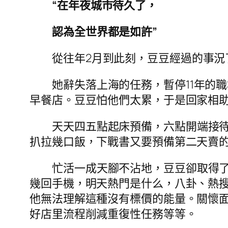
“在年夜城市待久了，
認為全世界都是如許”
從往年2月到此刻，豆豆經過的事況
她辭失落上海的任務，暫停11年的
早餐店。豆豆怕他們太累，于是回家相
天天四五點起床預備，六點開端接
扒拉幾口飯，下戰書又要預備第二天賣
忙活一成天腳不沾地，豆豆卻取得
幾回手機，明天熱門是什么，八卦、熱
他無法理解這種沒有標價的能量。關懷
好店里流程削減重復性任務等等。