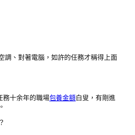
空調、對著電腦，如許的任務才稱得上面
任務十余年的職場
包養金額
白叟，有剛進
。
？