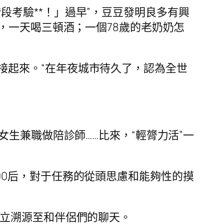
段考驗**！」過早”，豆豆發明良多有興
，一天喝三頓酒；一個78歲的老奶奶怎
接起來。“在年夜城市待久了，認為全世
、女生兼職做陪診師……比來，“輕膂力活”一
00后，對于任務的從頭思慮和能夠性的摸
樹立溯源至和伴侶們的聊天。