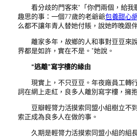
看分歧的門客來“「你們兩個，給我
趣思的事：一個77歲的老爺爺
包養甜心
么都不讓年青人替她付賬，說她昨晚跟伴侶
離家多年，故鄉的人和事對豆豆來
界都是如許，實在不是。”她說。
“逃離”寫字樓的緣由
現實上，不只豆豆。年夜廠員工轉
詞在網上走紅，良多人離別寫字樓，擁
豆瓣輕膂力活摸索同盟小組樹立不到
索正成為良多人在做的事。
久期是輕膂力活摸索同盟小組的組長