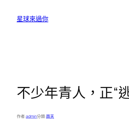
跳
至
星球來過你
主
要
內
容
不少年青人，正“
作者:
admin
分類:
雨天