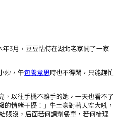
本年3月，豆豆怙恃在湖北老家開了一家
小炒，午
包養意思
時也不得閑，只能趕忙
亮。以往手機不離手的她，一天也看不了
級的情緒干擾！」牛土豪對著天空大吼，
結賬沒，后面若何調劑餐單，若何梳理