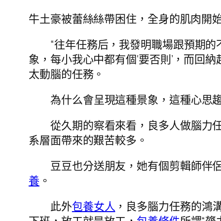
牛土豪被蕾絲絲帶困住，全身的肌肉開
“往年任務后，我發明職場跟預期
象，每小我心中都有個‘要否則’，而回納
太動腦的任務。
為什么會呈現這種景象，這種心思
從久期的察看來看，良多人做腦力
系層面帶來的艱苦較多。
豆豆也分送朋友，她有個剪輯師伴
養
。
此外
包養女人
，良多腦力任務的鴻