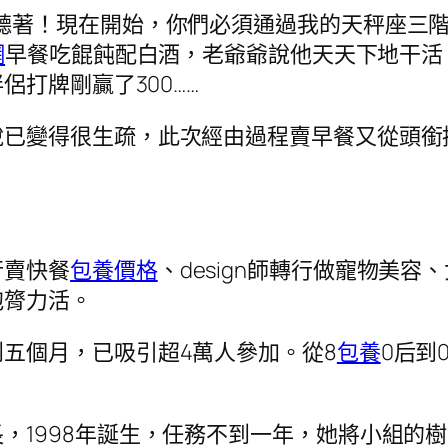
聽著！現在開始，你們必須通過我的天秤座三階
網
早餐吃餛飩配白酒，老爺爺說他天天下地干活
打牌剛贏了300……
說已變得很生疏，此次經由過程賣早餐又從頭銜
行賣快餐
包養價格
、design師轉行做寵物美容
抱膂力活。
五個月，已吸引超4萬人參加。從8
包養
0后到
，1998年誕生，任務不到一年，她將小組的