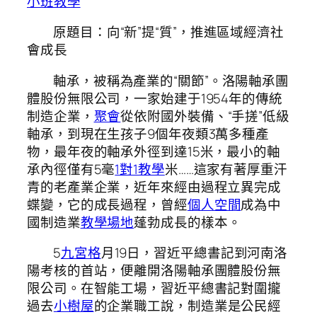
小班教學
原題目：向“新”提“質”，推進區域經濟社
會成長
軸承，被稱為產業的“關節”。洛陽軸承團
體股份無限公司，一家始建于1954年的傳統
制造企業，
聚會
從依附國外裝備、“手搓”低級
軸承，到現在生孩子9個年夜類3萬多種產
物，最年夜的軸承外徑到達15米，最小的軸
承內徑僅有5毫
1對1教學
米……這家有著厚重汗
青的老產業企業，近年來經由過程立異完成
蝶變，它的成長過程，曾經
個人空間
成為中
國制造業
教學場地
蓬勃成長的樣本。
5
九宮格
月19日，習近平總書記到河南洛
陽考核的首站，便離開洛陽軸承團體股份無
限公司。在智能工場，習近平總書記對圍攏
過去
小樹屋
的企業職工說，制造業是公民經