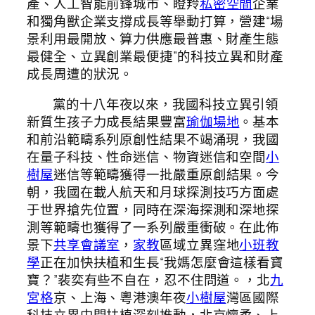
產、人工智能前鋒城市、瞪羚
私密空間
企業
和獨角獸企業支撐成長等舉動打算，營建“場
景利用最開放、算力供應最普惠、財產生態
最健全、立異創業最便捷”的科技立異和財產
成長周遭的狀況。
黨的十八年夜以來，我國科技立異引領
新質生孩子力成長結果豐富
瑜伽場地
。基本
和前沿範疇系列原創性結果不竭涌現，我國
在量子科技、性命迷信、物資迷信和空間
小
樹屋
迷信等範疇獲得一批嚴重原創結果。今
朝，我國在載人航天和月球探測技巧方面處
于世界搶先位置，同時在深海探測和深地探
測等範疇也獲得了一系列嚴重衝破。在此佈
景下
共享會議室
，
家教
區域立異窪地
小班教
學
正在加快扶植和生長“我媽怎麼會這樣看寶
寶？”裴奕有些不自在，忍不住問道。，北
九
宮格
京、上海、粵港澳年夜
小樹屋
灣區國際