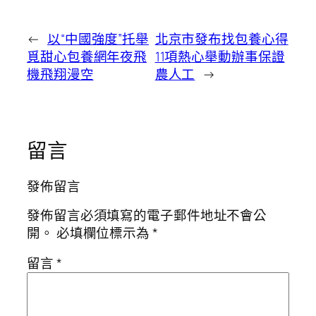
←
以“中國強度”托舉
北京市發布找包養心得
覓甜心包養網年夜飛
11項熱心舉動辦事保證
機飛翔漫空
農人工
→
留言
發佈留言
發佈留言必須填寫的電子郵件地址不會公
開。
必填欄位標示為
*
留言
*