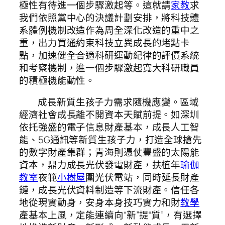
極性有待進一個步驟激起等。這就請
家教
求
我們依照黨中心的決議計劃安排，將科技體
系體例機制改造作為周全深化改造的重中之
重，出力買通約束科技立異成長的堵點卡
點，加速健全合適科研運動紀律的評價系統
和考察機制，進一個步驟激起寬大科研職員
的積極機能動性。
成長新質生孩子力需求隨機應變。區域
經濟社會成長離不開資本天賦前提。如深圳
依托強盛的電子信息財產基本，成長人工智
能、5G通訊等新質生孩子力，打造全球搶先
的數字財產集群；青海則憑仗豐盛的太陽能
資本，鼎力成長光伏發電財產，扶植年
瑜伽
教室
夜範
小樹屋
圍光伏電站，同時延長財產
鏈，成長光伏資料制造等下流財產。信任各
地從現實動身，安身本身技巧實力和財
教學
產基本上風，定能連續向“新”提“質”，有選擇