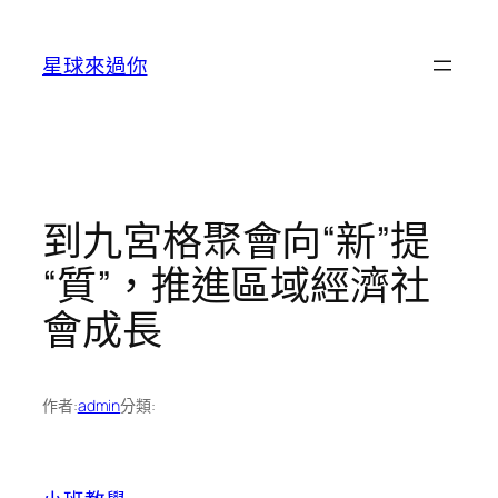
跳
至
星球來過你
主
要
內
容
到九宮格聚會向“新”提
“質”，推進區域經濟社
會成長
作者:
admin
分類: