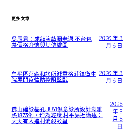
更多文章
2026 年 8
吳辰君：成龍演藝圈老邁 不台包
養價格介懷與其傳緋聞
月 6 日
2026 年 8
牟平區莒森和診所減重格莊鎮衛生
院展開疫情防控阻擊戰
月 6 日
2026
佛山確診基孔JIUYI俱意診所設計肯雅
年 8
熱1873例，均為輕癥 村平易近講述：
月 6
天天有人進村消殺蚊蟲
日