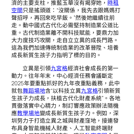
濟的主要支柱，推藍玉華沒有揭穿她，
時租
空間
只是搖頭道：“沒關係，我先去跟媽媽打
聲招呼，再回來吃早飯。”然後她繼續往前
走。動中國式古代化必需堅持制造業公道比
重。古代制造業離不開科技賦能，要鼎力加
大力度技巧攻關，走自立立異的成長門路。
這為我們加速傳統制造業的改革晉陞、培養
成長新質生孩子力指明了標的目的。
立異是引領
九宮格
經濟社會成長的第一
動力。往年年末，中心經濟任務會議斷定
2025年要重點抓好的九年夜重點義務，此中
就包
舞蹈場地
含“以科技立異
九宮格
引領新質
生孩子力成長，扶植古代化財產系統”。各地
貫徹落實中心精力，制訂響應政策辦法隨機
應
教學場地
變成長新質生孩子力。例如，深
圳努力于打造立異之城與財產窪地，接連發
布具身智能機械人財產、人工智能終端財