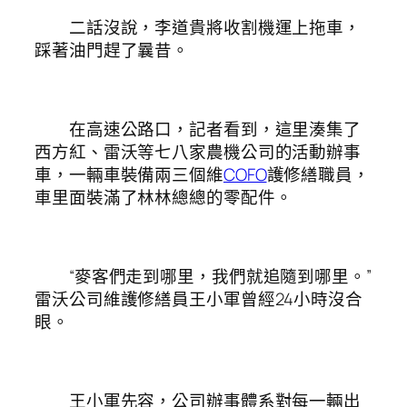
二話沒說，李道貴將收割機運上拖車，
踩著油門趕了曩昔。
在高速公路口，記者看到，這里湊集了
西方紅、雷沃等七八家農機公司的活動辦事
車，一輛車裝備兩三個維
COFO
護修繕職員，
車里面裝滿了林林總總的零配件。
“麥客們走到哪里，我們就追隨到哪里。”
雷沃公司維護修繕員王小軍曾經24小時沒合
眼。
王小軍先容，公司辦事體系對每一輛出