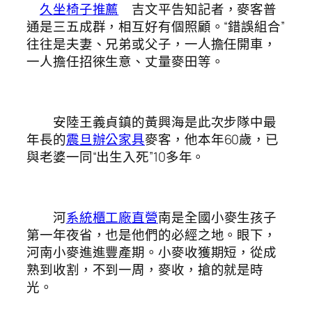
久坐椅子推薦
吉文平告知記者，麥客普
通是三五成群，相互好有個照顧。“錯誤組合”
往往是夫妻、兄弟或父子，一人擔任開車，
一人擔任招徠生意、丈量麥田等。
安陸王義貞鎮的黃興海是此次步隊中最
年長的
震旦辦公家具
麥客，他本年60歲，已
與老婆一同“出生入死”10多年。
河
系統櫃工廠直營
南是全國小麥生孩子
第一年夜省，也是他們的必經之地。眼下，
河南小麥進進豐產期。小麥收獲期短，從成
熟到收割，不到一周，麥收，搶的就是時
光。