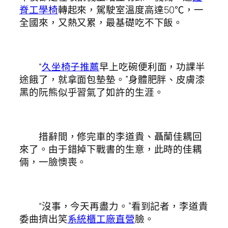
脊工學椅
轉起來，駕駛室溫度高達50℃，一
全國來，又熱又累，最基礎吃不下飯。
“
久坐椅子推薦
早上吃碗便利面，功課半
途餓了，就拿面包墊墊。”身體肥胖、皮膚漆
黑的阮熊似乎習氣了如許的生涯。
措辭間，修完車的李道貴、聶蘭佳耦回
來了。由于錯掉下戰書的生意，此時的佳耦
倆，一臉懊喪。
“沒事，今天再盡力。”看到記者，李道貴
委曲擠出笑
系統櫃工廠直營
臉。