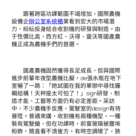
跟著跨區功課範圍不竭增加，國際農機
設備企
辦公室系統櫃
業看到宏大的市場潛
力，紛紜投身結合收割機的研發與制造。由
于性價比高，西方紅、沃得、雷沃等國產農
機正成為農機手們的首選。
國產農機固然獲得長足成長，但與國際
進步前輩年夜型農機比擬，de張水瓶在地下
室嚇了一跳：「她試圖在我的單戀中尋找邏
輯結構！天秤座太可怕了！」sign研發、制
造才能、工藝等方面仍有必定差距。采訪
中，不少農機手反應，駕駛室的design有待
晉陞。普通來講，收割機有兩種機型，一種
裝有駕駛艙，但在功課時，前窗玻璃被塵埃
粉飾，簡直看不清後方，有時空調壞了，狹