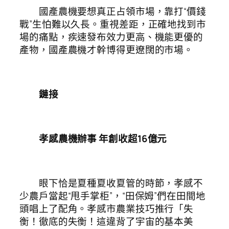
國產農機要想真正占領市場，靠打“價錢
戰”生怕難以久長。重視差距，正確地找到市
場的痛點，疾速發布效力更高、機能更優的
產物，國產農機才幹博得更遼闊的市場。
鏈接
孝感農機辦事
年創收超16億元
眼下恰是夏種夏收夏管的時節，孝感不
少農戶當起“甩手掌柜”，“田保姆”們在田間地
頭唱上了配角。孝感市農業技巧推行「失
衡！徹底的失衡！這違背了宇宙的基本美