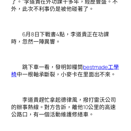
了。”李道貴在外功課十多年，經歷豐盛。不
外，此次不利事仍是被他碰著了。
6月8日下戰書4點，李道貴正在功課
時，忽然一陣異響。
跳下車一看，發明卸糧筒
bestmade工學
椅
中一根軸承斷裂，小麥卡在里面出不來。
李道貴趕忙拿起德律風，撥打雷沃公司
的辦事熱線。對方告訴，離他10公里的高速
公路口，有一個活動維護修繕車。