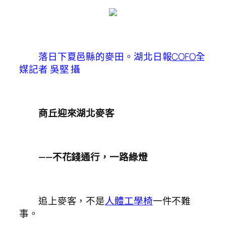
落日下夏邑縣的麥田。湖北日報
COFO
全
媒記者 吳堅 攝
商丘迎來湖北麥客
——不花錢通行，一路綠燈
追上麥客，不是
人體工學椅
一件不難
事。