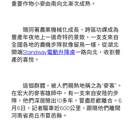
重要作物小麥由南向北漸次成熟。
隨同著農業機械化成長，跨區功課成為
豐產年夜地上一道奇特的景致，一支支來自
全國各地的農機步隊就像留鳥一樣，從湖北
開端
Standway電動升降桌
一路向北，收割豐
產的喜悅。
這個群體，被人們親熱地稱之為“麥客”。
在宏大的麥客雄師中，有一支來自安陸的步
隊，他們深居簡出10多年，嘗盡悲歡離合。6
月6日，記者驅車近600公里，跟隨他們離開
河南省商丘市夏邑縣。