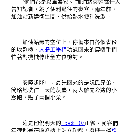
“他們都是以車為家。”加油站袁姓擔任人
告知記者，為了便利過往的麥客，兩年前，
加油站新建衛生間，供給熱水便利洗漱。
加油站旁的空位上，停著來自各個省份
的收割機，
人體工學椅
功課回來的農機手們
忙著對機械停止全方位檢討。
安陸步隊中，最先回來的是阮氏兄弟。
簡略地洗往一天的灰塵，兩人離開旁邊的小
飯館，點了兩個小菜。
這是他們明天的
iRock T07
正餐。麥客們
年夜都是在收割機上站立功課，機械一運
護