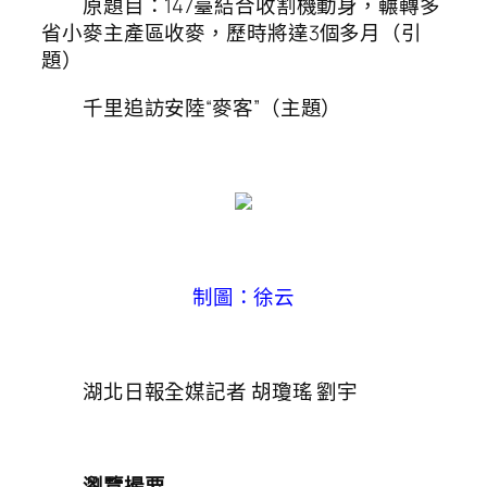
原題目：147臺結合收割機動身，輾轉多
省小麥主產區收麥，歷時將達3個多月（引
題）
千里追訪安陸“麥客”（主題）
制圖：徐云
湖北日報全媒記者 胡瓊瑤 劉宇
瀏覽撮要