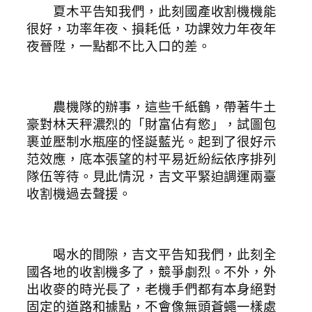
夏木平告知我們，此刻國產收割機機能
很好，功率年夜、損耗低，功課效力年夜年
夜晉陞，一點都不比入口的差。
農機隊的辦事，這些千紙鶴，帶著牛土
豪對林天秤濃烈的「財富佔有慾」，試圖包
裹並壓制水瓶座的怪誕藍光。起到了很好示
范效應，底本張望的村平易近紛紜依序排列
隊伍等待。見此情況，吉文平緊迫調運兩臺
收割機過去聲援。
喝水的間隙，吉文平告知我們，此刻全
國各地的收割機多了，競爭劇烈。不外，外
出收麥的時光長了，老機手們都有本身絕對
固定的道路和據點，不會像無頭蒼蠅一樣處