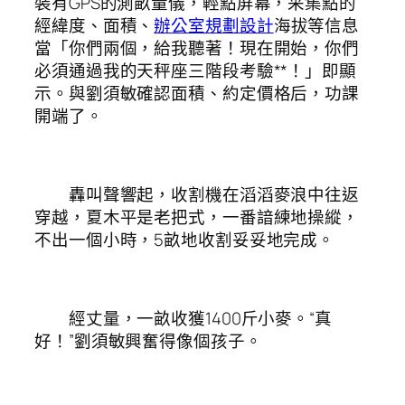
裝有GPS的測畝量儀，輕點屏幕，采集點的
經緯度、面積、
辦公室規劃設計
海拔等信息
當「你們兩個，給我聽著！現在開始，你們
必須通過我的天秤座三階段考驗**！」即顯
示。與劉須敏確認面積、約定價格后，功課
開端了。
轟叫聲響起，收割機在滔滔麥浪中往返
穿越，夏木平是老把式，一番諳練地操縱，
不出一個小時，5畝地收割妥妥地完成。
經丈量，一畝收獲1400斤小麥。“真
好！”劉須敏興奮得像個孩子。