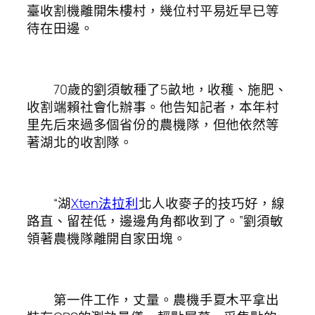
臺收割機離開朱樓村，幾位村平易近早已等
待在田邊。
70歲的劉須敏種了5畝地，收穫、施肥、
收割端賴社會化辦事。他告知記者，本年村
里先后來過多個省份的農機隊，但他依然等
著湖北的收割隊。
“湖
Xten法拉利
北人收麥子的技巧好，線
路直、留茬低，邊邊角角都收到了。”劉須敏
領著農機隊離開自家田塊。
第一件工作，丈量。農機手夏木平拿出