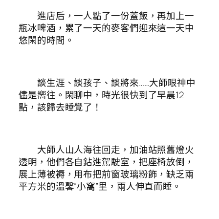
進店后，一人點了一份蓋飯，再加上一
瓶冰啤酒，累了一天的麥客們迎來這一天中
悠閑的時間。
談生涯、談孩子、談將來……大師眼神中
儘是嚮往。閑聊中，時光很快到了早晨12
點，該歸去睡覺了！
大師人山人海往回走，加油站照舊燈火
透明，他們各自鉆進駕駛室，把座椅放倒，
展上薄被褥，用布把前窗玻璃粉飾，缺乏兩
平方米的溫馨“小窩”里，兩人伸直而睡。