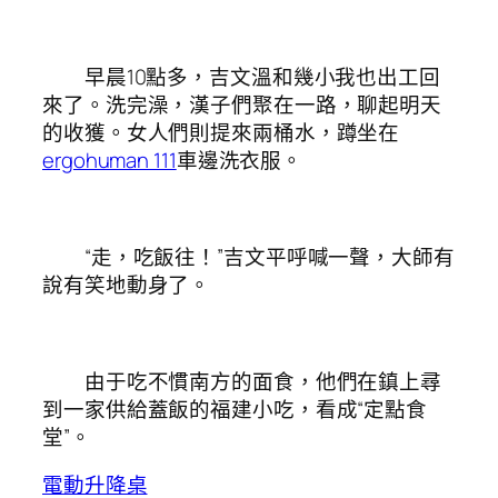
早晨10點多，吉文溫和幾小我也出工回
來了。洗完澡，漢子們聚在一路，聊起明天
的收獲。女人們則提來兩桶水，蹲坐在
ergohuman 111
車邊洗衣服。
“走，吃飯往！”吉文平呼喊一聲，大師有
說有笑地動身了。
由于吃不慣南方的面食，他們在鎮上尋
到一家供給蓋飯的福建小吃，看成“定點食
堂”。
電動升降桌