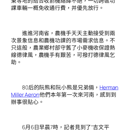
東等地的結合收割機絡繹不絕，一切跨區功
課車輛一概免收通行費，并優先放行。
進進河南省，農機手天天主動接受到兩
次景象信息和農機功課的市場需求信息。不
只這般，農業鄉村部守舊了小麥機收保證熱
線德律風，農機手有艱苦，可撥打德律風乞
助。
80后的阮熊和阮小熊是兄弟倆，
Herman
Miller Aeron
他們本年第一次來河南，感到到
辦事很貼心。
6月6日早晨7時，記者見到了“吉文平