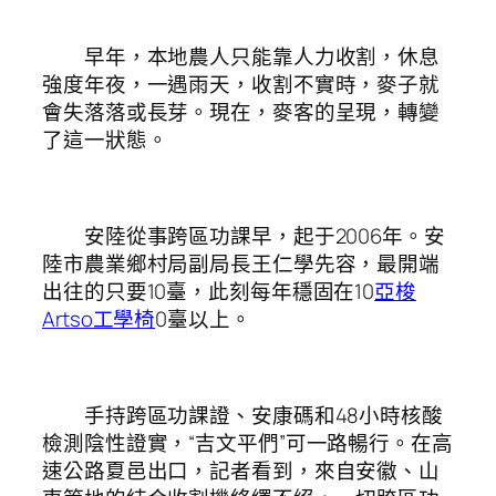
早年，本地農人只能靠人力收割，休息
強度年夜，一遇雨天，收割不實時，麥子就
會失落落或長芽。現在，麥客的呈現，轉變
了這一狀態。
安陸從事跨區功課早，起于2006年。安
陸市農業鄉村局副局長王仁學先容，最開端
出往的只要10臺，此刻每年穩固在10
亞梭
Artso工學椅
0臺以上。
手持跨區功課證、安康碼和48小時核酸
檢測陰性證實，“吉文平們”可一路暢行。在高
速公路夏邑出口，記者看到，來自安徽、山