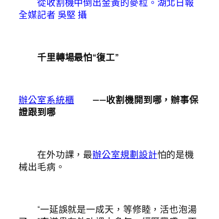
從收割機中倒出金黃的麥粒。湖北日報
全媒記者 吳堅 攝
千里轉場最怕“復工”
辦公室系統櫃
——收割機開到哪，辦事保
證跟到哪
在外功課，最
辦公室規劃設計
怕的是機
械出毛病。
“一延誤就是一成天，等修睦，活也泡湯