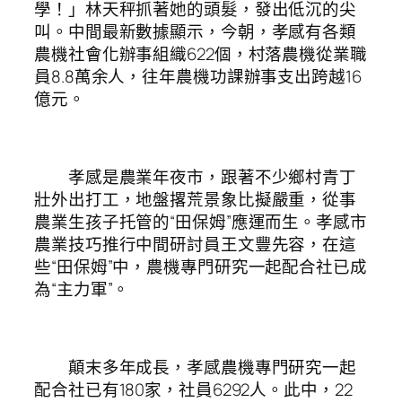
學！」林天秤抓著她的頭髮，發出低沉的尖
叫。中間最新數據顯示，今朝，孝感有各類
農機社會化辦事組織622個，村落農機從業職
員8.8萬余人，往年農機功課辦事支出跨越16
億元。
孝感是農業年夜市，跟著不少鄉村青丁
壯外出打工，地盤撂荒景象比擬嚴重，從事
農業生孩子托管的“田保姆”應運而生。孝感市
農業技巧推行中間研討員王文豐先容，在這
些“田保姆”中，農機專門研究一起配合社已成
為“主力軍”。
顛末多年成長，孝感農機專門研究一起
配合社已有180家，社員6292人。此中，22