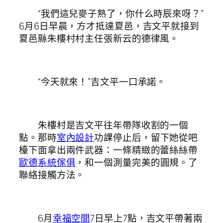
“我們這兒麥子熟了，你什么時辰來呀？”
6月6日早晨，方才抵達夏邑，吉文平就接到
夏邑縣朱樓村村主任張新云的德律風。
“今天就來！”吉文平一口承諾。
朱樓村是吉文平往年帶隊收割的一個
點。那時
室內設計
功課停止后，留下她從吧
檯下面拿出兩件武器：一條精緻的蕾絲絲帶
歐德系統傢俱
，和一個測量完美的圓規。了
聯絡接觸方法。
6月
幸福空間
7日早上7點，吉文平帶著兩