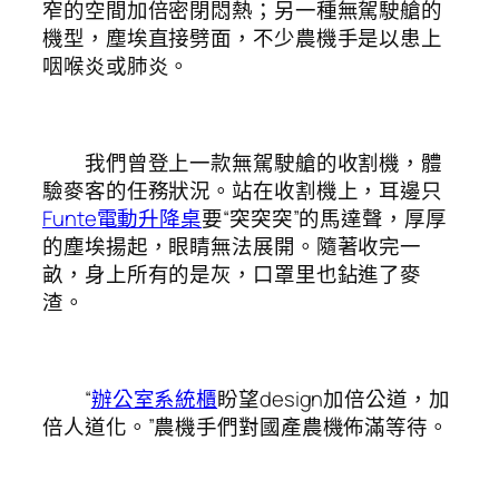
窄的空間加倍密閉悶熱；另一種無駕駛艙的
機型，塵埃直接劈面，不少農機手是以患上
咽喉炎或肺炎。
我們曾登上一款無駕駛艙的收割機，體
驗麥客的任務狀況。站在收割機上，耳邊只
Funte電動升降桌
要“突突突”的馬達聲，厚厚
的塵埃揚起，眼睛無法展開。隨著收完一
畝，身上所有的是灰，口罩里也鉆進了麥
渣。
“
辦公室系統櫃
盼望design加倍公道，加
倍人道化。”農機手們對國產農機佈滿等待。