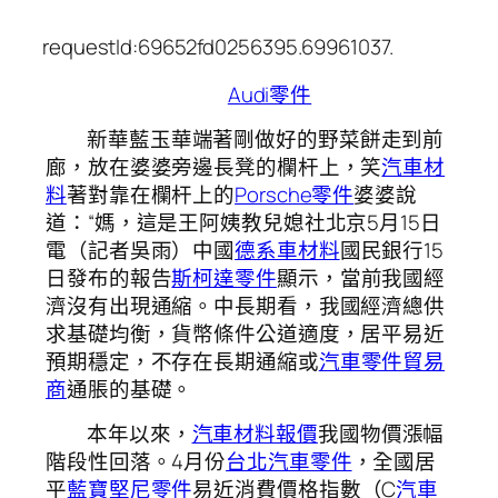
requestId:69652fd0256395.69961037.
Audi零件
新華藍玉華端著剛做好的野菜餅走到前
廊，放在婆婆旁邊長凳的欄杆上，笑
汽車材
料
著對靠在欄杆上的
Porsche零件
婆婆說
道：“媽，這是王阿姨教兒媳社北京5月15日
電（記者吳雨）中國
德系車材料
國民銀行15
日發布的報告
斯柯達零件
顯示，當前我國經
濟沒有出現通縮。中長期看，我國經濟總供
求基礎均衡，貨幣條件公道適度，居平易近
預期穩定，不存在長期通縮或
汽車零件貿易
商
通脹的基礎。
本年以來，
汽車材料報價
我國物價漲幅
階段性回落。4月份
台北汽車零件
，全國居
平
藍寶堅尼零件
易近消費價格指數（C
汽車