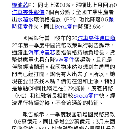
機油芯
PI）同比上漲0.1%，漲幅比上月回落0
汽車零件報價
.6個百分點；全國工業生產者
出
水箱水
廠價格指數（PPI）環比降落0.5
保
時捷零件
%，同比
Benz零件
降落3.6%。
國民銀行當日發布的20
汽車零件進口商
23年第一季度中國貨幣政策執行報告顯示，
通縮重
汽車冷氣芯
要指價格持續負增長，貨
幣供應量也具有降
VW零件
落趨勢，且凡是
伴隨經濟闌珊。我國物冰然沒想到主房門的
門閂已經打開，說明有人出去了。所以，她
現在要出去找人嗎？價仍在溫和上漲，特別
是焦點CPI同比穩定在0.7%擺佈，廣義貨幣
（M2）和社融增長相對較
Skoda零件
快，經
濟運行持續好轉，不合適通縮的特征。
報告顯示，一季度我國新增國民幣貸款
10.6萬億元，同比多增2.27萬億元；3月末國
民幣貸款、M2、社會融資規模存量同比分別