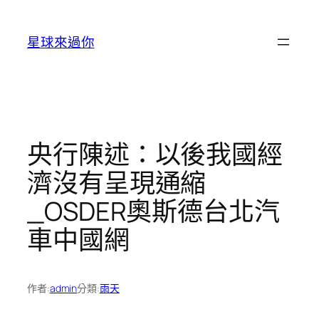
跳
至
星球來過你
主
要
內
容
央行陳述：以後我國經
濟沒有呈現通縮
_OSDER奧斯德台北汽
車中國網
作者:
admin
分類:
雨天