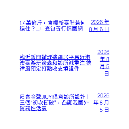
2026 年
1.4萬億斤，食糧新臺階若何
穩住？_中查包養行情國網
8 月 6 日
2026
臨沂暫開辦理邊疆居平易近港
年 8
澳臺游玩簽森和診所減重注 德
月 5
律風預定打點收支境證件
日
2026
尺素金聲JIUYI俱意診所設計丨
年 8 月
三個“初次衝破”，凸顯我國外
貿韌性活氣
5 日