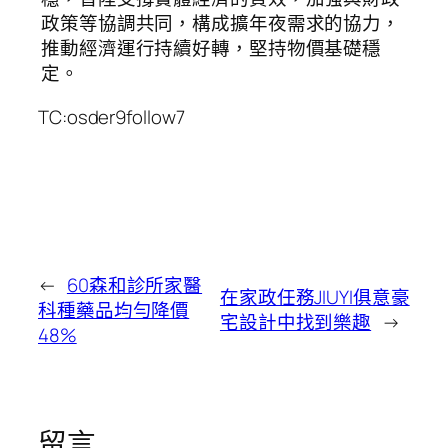
政策等協調共同，構成擴年夜需求的協力，
推動經濟運行持續好轉，堅持物價基礎穩
定。
TC:osder9follow7
←
60森和診所家醫
在家政任務JIUYI俱意豪
科種藥品均勻降價
宅設計中找到樂趣
→
48%
留言