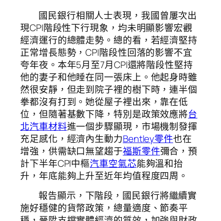
國民銀行相關人士表現，我國曾屢次出
現CPI階段性下行現象，均未明顯影響宏觀
經濟運行的總體走勢。總的看，若經濟堅持
正常增長態勢，CPI階段性回落的影響不宜
夸年夜。本年5月至7月CPI還將階段性堅持
他的妻子和他睡在同一張床上。他起身時雖
然很安靜，但走到院子裡的樹下時，連半個
拳都沒有打到。她從屋子裡出來，靠在低
位，但隨著基數下降，特別是政策效應將
台
北汽車材料
進一個步驟顯現，市場機制發揮
充足感化，經濟內生動力
Bentley零件
也在
增強，供需缺口無望趨于
福斯零件
彌合，預
計下半年CPI中樞
汽車空氣芯
能夠溫和抬
升，年底能夠上升至近年均值程度四周。
報告顯示，下階段，國民銀行將繼續實
施好穩健的貨幣政策，總量適度、節奏平
穩，晉陞支撐實體經濟的質效，加強與財政