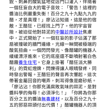
銳、刺鼻的酸氣猛地從店門口灌入，伴隨著
一個狂妄自大的電子音效：「警告！這裡的
醬油比例嚴重失衡！百分之九十九點九九的
醋，才是真理！」廖沾沾知道，這是他的宿
敵，王醋狂，已經找上門了。他的宇宙冒
險，被迫從他對蒜泥的
中醫診所設計
焦慮
中，正式開始了。一個狂妄的影子佔滿了那
扇被撞破的牆門邊緣，光線一瞬間被極端的
酸氣扭曲。一個閃閃發光、像醋罐的機器人
緩緩漂浮進來，它的底座還不斷噴射著白色
醋霧
養生住宅
。它身上掛著「醋狂派大勝
利」的霓虹燈牌，閃爍得讓人眼睛發疼，同
時發出警報。王醋狂的聲音再次響起，這次
帶著金屬回音的嘲弄，刺耳得像是磨砂紙。
「廖沾沾！你那充滿腐敗氣味的蒜泥，是對
醬料學的侮辱！必須淨化！」「你將為你那
百分之五的醬油
無毒建材
，以及百分之九十
五的邪惡蒜頭付出代價！」醋罐機器人的頂