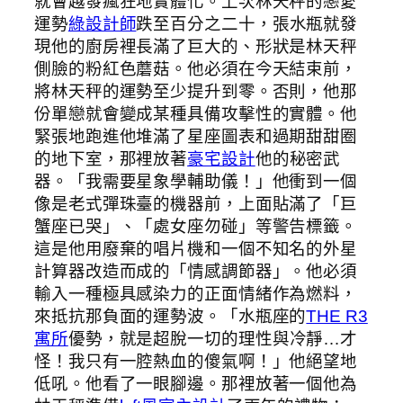
就會越發瘋狂地實體化。上次林天秤的戀愛
運勢
綠設計師
跌至百分之二十，張水瓶就發
現他的廚房裡長滿了巨大的、形狀是林天秤
側臉的粉紅色蘑菇。他必須在今天結束前，
將林天秤的運勢至少提升到零。否則，他那
份單戀就會變成某種具備攻擊性的實體。他
緊張地跑進他堆滿了星座圖表和過期甜甜圈
的地下室，那裡放著
豪宅設計
他的秘密武
器。「我需要星象學輔助儀！」他衝到一個
像是老式彈珠臺的機器前，上面貼滿了「巨
蟹座已哭」、「處女座勿碰」等警告標籤。
這是他用廢棄的唱片機和一個不知名的外星
計算器改造而成的「情感調節器」。他必須
輸入一種極具感染力的正面情緒作為燃料，
來抵抗那負面的運勢波。「水瓶座的
THE R3
寓所
優勢，就是超脫一切的理性與冷靜…才
怪！我只有一腔熱血的傻氣啊！」他絕望地
低吼。他看了一眼腳邊。那裡放著一個他為