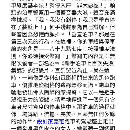
車維度基本法！斜停入庫！罪大惡極！」領
頭的泊車警察用一個擴音器大喊，聲音充滿
機械感。「我、我沒有斜停！我只是垂直停
在了牆壁上！」何手殘趕緊為自己辯解，但
聲音因為恐懼而顫抖。「垂直泊車？那是在
第三次元的行為，在這裡，你的車體與停車
線的夾角是——八十九點七度！按照維度法
則，你必須接受懲罰！」懲罰的內容是：無
限次觀看一部名為**《新手泊車七百次失敗
集錦》的紀錄片，直到哭泣為止。就在這
時，一輛像是從科幻電影裡開出來的黑色跑
車，優雅地從網格的邊緣漂移而過。跑車的
輪胎發出令人陶醉的摩擦聲，它以一種近乎
蔑視重力的姿態，精準地停進了一個只有它
車身尺寸寬度的停車格中。那泊車的過程就
像一場舞蹈，流暢、完美，且毫無任何多餘
的動作**。
設計家豪宅
跑車的駕駛座上走出
一個全身黑色皮衣的女人，她戴著一副透明