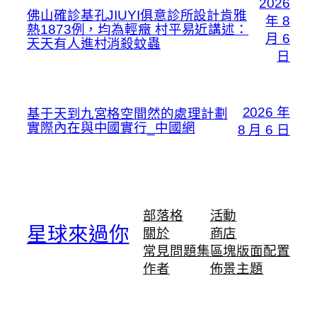
2026
佛山確診基孔JIUYI俱意診所設計肯雅
年 8
熱1873例，均為輕癥 村平易近講述：
月 6
天天有人進村消殺蚊蟲
日
2026 年
基于天到九宮格空間然的處理計劃
實際內在與中國實行_中國網
8 月 6 日
部落格
活動
星球來過你
關於
商店
常見問題集
區塊版面配置
作者
佈景主題