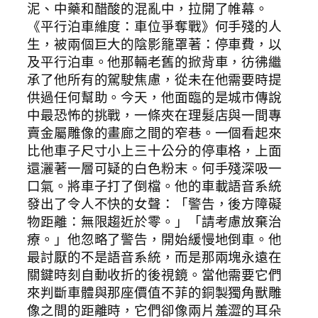
泥、中藥和醋酸的混亂中，拉開了帷幕。
《平行泊車維度：車位爭奪戰》何手殘的人
生，被兩個巨大的陰影籠罩著：停車費，以
及平行泊車。他那輛老舊的掀背車，彷彿繼
承了他所有的駕駛焦慮，從未在他需要時提
供過任何幫助。今天，他面臨的是城市傳說
中最恐怖的挑戰，一條夾在理髮店與一間專
賣金屬雕像的畫廊之間的窄巷。一個看起來
比他車子尺寸小上三十公分的停車格，上面
還灑著一層可疑的白色粉末。何手殘深吸一
口氣。將車子打了倒檔。他的車載語音系統
發出了令人不快的女聲：「警告，後方障礙
物距離：無限趨近於零。」「請考慮放棄治
療。」他忽略了警告，開始緩慢地倒車。他
最討厭的不是語音系統，而是那兩塊永遠在
關鍵時刻自動收折的後視鏡。當他需要它們
來判斷車體與那座價值不菲的銅製獨角獸雕
像之間的距離時，它們卻像兩片羞澀的耳朵