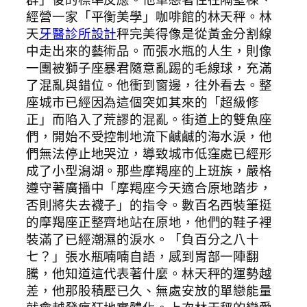
經營一家「平衡美學」咖啡館的林天秤。林
天
牙醫診所設計
秤完美得像是從黃金分割線
中走出來的藝術品。而張水瓶的人生，則像
一團被獅子座暴君隨意亂踢的毛線球，充滿
了混亂與錯位。他衝到窗邊，往外看去。整
座城市已經因為這個突如其來的「超級修
正」而陷入了荒謬的混亂。街道上的雙魚座
們，開始不受控制地流下鹹鹹的海水淚，他
們無法停止地哭泣，導致城市低窪處已經形
成了小型潟湖。那些摩羯座的上班族，嚴格
遵守著廣播中「摩羯座今天適合原地踏步，
否則將失去襪子」的指令。數百名西裝筆挺
的摩羯座正整齊地站在原地，他們的鞋子裡
裝滿了已經潮濕的淚水。「負百分之八十
七？」張水瓶喃喃自語，感到胃部一陣翻
騰，他知道這代表著什麼。林天秤的運勢越
差，他那股積壓已久、無處安放的單戀能量