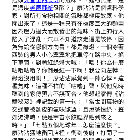
過頭
大直室內設計
的氣味。「麵粉焦慮？還
是過度
老屋翻新
發酵？」廖沾沾是個醬料學
家，對所有食物相關的氣味都極度敏感。他
聞出來了，這是一種只有在極度巨大的麵團
因為壓力過大而散發出的氣味。街上的行人
陷入了混亂。汽車不知道該走還是該停，因
為無論從哪個方向看，都是綠燈。一個穿著
西裝的男人小心翼翼地把車停在路中央，搖
下車窗，對著紅綠燈大喊：「喂！你為什麼
咕嚕咕嚕？你倒是紅一下啊！我要向左轉！
綠燈沒用啊！」廖沾沾感覺到一陣心悸。這
種氣味，這種不祥的「咕嚕」聲，與他兒時
聽到的家傳預言不謀而合。他想起家傳《沾
醬秘笈》裡記載的第一句：「當世間萬物的
交通都被麵皮的氣味籠罩，且燈號恒綠、聲
如湯沸時，便是宇宙水餃臨界點到來之
時。」「七點五個地球年…怎麼這麼快？」
廖沾沾猛地衝回店裡，衝到後廚，打開了一