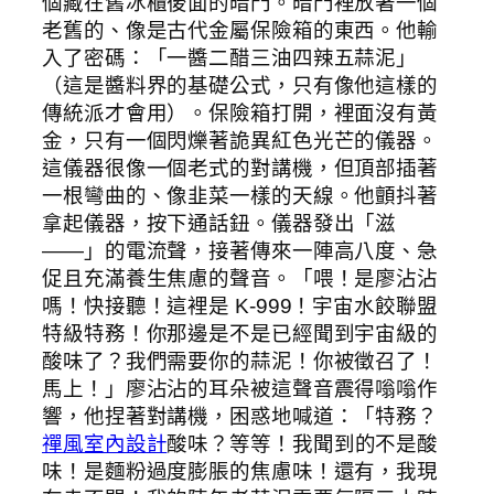
個藏在舊冰櫃後面的暗門。暗門裡放著一個
老舊的、像是古代金屬保險箱的東西。他輸
入了密碼：「一醬二醋三油四辣五蒜泥」
（這是醬料界的基礎公式，只有像他這樣的
傳統派才會用）。保險箱打開，裡面沒有黃
金，只有一個閃爍著詭異紅色光芒的儀器。
這儀器很像一個老式的對講機，但頂部插著
一根彎曲的、像韭菜一樣的天線。他顫抖著
拿起儀器，按下通話鈕。儀器發出「滋
——」的電流聲，接著傳來一陣高八度、急
促且充滿養生焦慮的聲音。「喂！是廖沾沾
嗎！快接聽！這裡是 K-999！宇宙水餃聯盟
特級特務！你那邊是不是已經聞到宇宙級的
酸味了？我們需要你的蒜泥！你被徵召了！
馬上！」廖沾沾的耳朵被這聲音震得嗡嗡作
響，他捏著對講機，困惑地喊道：「特務？
禪風室內設計
酸味？等等！我聞到的不是酸
味！是麵粉過度膨脹的焦慮味！還有，我現