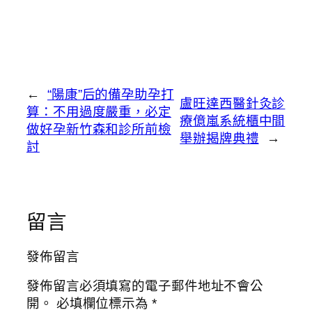
←
“陽康”后的備孕助孕打
盧旺達西醫針灸診
算：不用過度嚴重，必定
療億嵐系統櫃中間
做好孕新竹森和診所前檢
舉辦揭牌典禮
→
討
留言
發佈留言
發佈留言必須填寫的電子郵件地址不會公
開。
必填欄位標示為
*