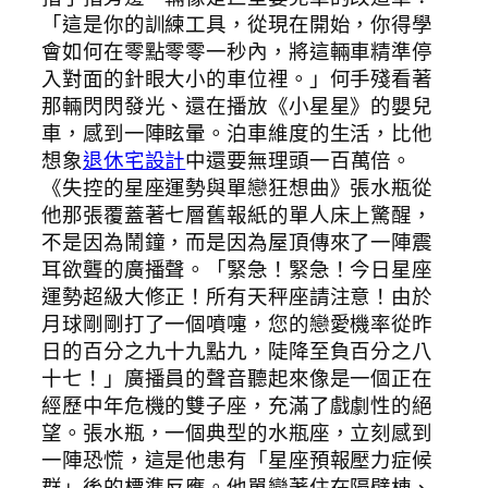
「這是你的訓練工具，從現在開始，你得學
會如何在零點零零一秒內，將這輛車精準停
入對面的針眼大小的車位裡。」何手殘看著
那輛閃閃發光、還在播放《小星星》的嬰兒
車，感到一陣眩暈。泊車維度的生活，比他
想象
退休宅設計
中還要無理頭一百萬倍。
《失控的星座運勢與單戀狂想曲》張水瓶從
他那張覆蓋著七層舊報紙的單人床上驚醒，
不是因為鬧鐘，而是因為屋頂傳來了一陣震
耳欲聾的廣播聲。「緊急！緊急！今日星座
運勢超級大修正！所有天秤座請注意！由於
月球剛剛打了一個噴嚏，您的戀愛機率從昨
日的百分之九十九點九，陡降至負百分之八
十七！」廣播員的聲音聽起來像是一個正在
經歷中年危機的雙子座，充滿了戲劇性的絕
望。張水瓶，一個典型的水瓶座，立刻感到
一陣恐慌，這是他患有「星座預報壓力症候
群」後的標準反應。他單戀著住在隔壁棟、