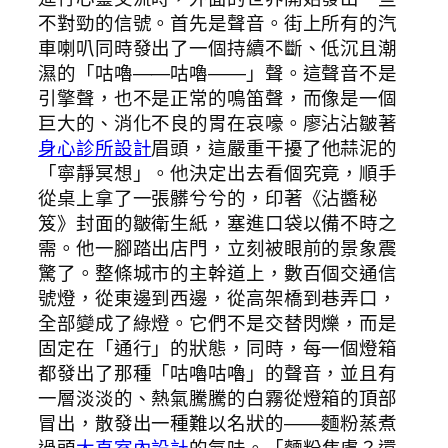
不對勁的信號。首先是聲音。街上所有的汽
車喇叭同時發出了一個持續不斷、低沉且潮
濕的「咕嚕——咕嚕——」聲。這聲音不是
引擎聲，也不是正常的鳴笛聲，而像是一個
巨大的、消化不良的胃在哀嚎。廖沾沾皺著
身心診所設計
眉頭，這嚴重干擾了他蒜泥的
「寧靜冥想」。他決定出去看個究竟，順手
從桌上拿了一張髒兮兮的，印著《沾醬秘
笈》封面的皺衛生紙，塞進口袋以備不時之
需。他一腳踏出店門，立刻被眼前的景象震
驚了。整條城市的主幹道上，數百個交通信
號燈，從東邊到西邊，從高架橋到巷弄口，
全部變成了綠燈。它們不是交替閃爍，而是
固定在「通行」的狀態，同時，每一個燈箱
都發出了那種「咕嚕咕嚕」的聲音，並且有
一層淡淡的、熱氣騰騰的白霧從燈箱的頂部
冒出，散發出一種難以名狀的——麵粉蒸煮