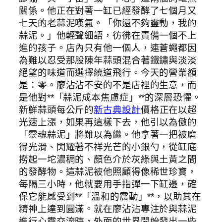
關係。他正在對著一缸已經發酵了七個月又
七天的老蒜泥嘆氣。「你還不夠靈動，我的
蒜泥。」他輕聲細語，彷彿在責備一個不上
進的孩子。店內只有他一個人，連蒼蠅都因
為難以忍受那股陳年蒜頭混合著鐵鏽與淡淡
絕望的味道而選擇繞道飛行。今天的營業額
是：零。廖沾沾不安的不是店裡的生意，而
是他對**「蒜泥成本焦慮症」**的深層恐懼。
新鮮蒜頭每公斤的
新古典設計
價格正在以超
光速上漲，如果再這樣下去，他引以為傲的
「靈魂蒜泥」將難以為繼。他拿著一把被磨
得光滑、閃耀著不祥光芒的小銀勺，從缸底
撈起一坨濃稠的、顏色介於灰綠與土黃之間
的發酵物。這蒜泥被他照顧得像稀世珍寶，
每隔三小時，他就要用手指彈一下缸邊，確
保它能感受到**「溫和的震動」**，以助其在
精神上達到圓滿。就在廖沾沾專注於與蒜泥
進行心靈交流時，外面的世界開始發出一些