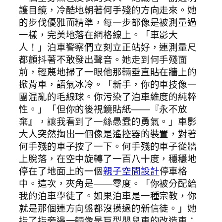
護目鏡，冷酷地朝著何手殘的方向走來。她
的步伐優雅而精準，每一步都像是被測量過
一樣，完美地落在網格線上。「車影大
人！」泊車警察們立刻立正站好，連測量尺
都顫抖著不敢發出聲音。她走到何手殘面
前，輕蔑地掃了一眼他那輛垂直貼在牆上的
掀背車，語氣冰冷。「新手，你的車技像一
團混亂的毛線球。你污染了泊車維度的純粹
性。」「但你的後視鏡貼紙——『永不放
棄』，讓我看到了一絲愚蠢的勇氣。」車影
大人突然掏出一個像是遙控器的裝置，對著
何手殘的車子按了一下。何手殘的車子從牆
上脫落，在空中旋轉了一百八十度，穩穩地
停在了地面上的一個
親子空間設計
停車格
中。這次，夾角是——零度。「你被分配給
我的泊車學徒了。如果泊車是一種宗教，你
就是那個連方向盤都沒摸過的新信徒。」她
指了指旁邊一輛像是巨型嬰兒車的改造車：