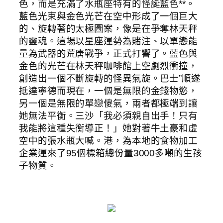
色，而是充滿了水瓶座特有的怪誕藍色**。
藍色光束與金色光芒在空中形成了一個巨大
的、旋轉著的太極圖案，像是在爭奪林天秤
的靈魂。這場以星座運勢為賭注、以單戀能
量為武器的荒唐戰爭，正式打響了。藍色與
金色的光芒在林天秤咖啡館上空劇烈衝撞，
創造出一個不斷旋轉的怪異氣旋。巴士”順遂
抵達寧德而現在，一個是無限的金錢物慾，
另一個是無限的單戀傻氣，兩者都極端到讓
她無法平衡。三沙「我必須親自出手！只有
我能將這種失衡導正！」她對著牛土豪和虛
空中的張水瓶大喊。港，為本地的食物加工
企業運來了95個標箱總份量3000多噸的生孩
子物質。