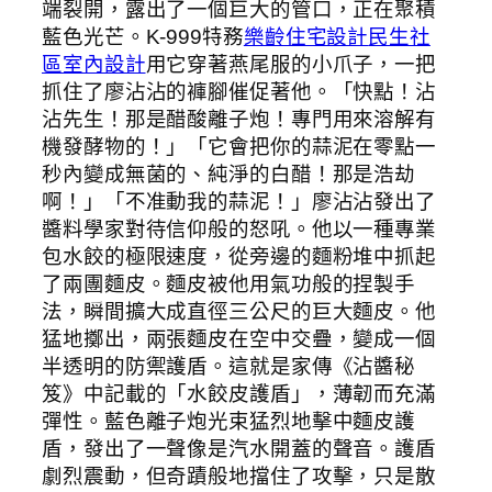
端裂開，露出了一個巨大的管口，正在聚積
藍色光芒。K-999特務
樂齡住宅設計
民生社
區室內設計
用它穿著燕尾服的小爪子，一把
抓住了廖沾沾的褲腳催促著他。「快點！沾
沾先生！那是醋酸離子炮！專門用來溶解有
機發酵物的！」「它會把你的蒜泥在零點一
秒內變成無菌的、純淨的白醋！那是浩劫
啊！」「不准動我的蒜泥！」廖沾沾發出了
醬料學家對待信仰般的怒吼。他以一種專業
包水餃的極限速度，從旁邊的麵粉堆中抓起
了兩團麵皮。麵皮被他用氣功般的捏製手
法，瞬間擴大成直徑三公尺的巨大麵皮。他
猛地擲出，兩張麵皮在空中交疊，變成一個
半透明的防禦護盾。這就是家傳《沾醬秘
笈》中記載的「水餃皮護盾」，薄韌而充滿
彈性。藍色離子炮光束猛烈地擊中麵皮護
盾，發出了一聲像是汽水開蓋的聲音。護盾
劇烈震動，但奇蹟般地擋住了攻擊，只是散