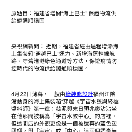
原題目：福建省增開“海上巴士” 保證物流供
給鏈通順穩固
央視網新聞： 近期，福建省經由過程增添海
上集裝箱“穿越巴士”運力、新增海運幹線航
路、守舊進港綠色通道等方法，保證疫情防
控時代的物流供給鏈通順穩固。
4月22日薄暮，一艘由
綠裝修設計
福州江陰
港動身的海上集裝箱“穿越《宇宙水餃與終極
醬料師》第一章：蒜泥與末日預兆廖沾沾坐
在他那間被稱為「宇宙水餃中心」的店裡，
但這間店的外觀更像是一個被遺棄的藍色塑
膠棚，與「宇宙」或「中心」這兩個詞毫無