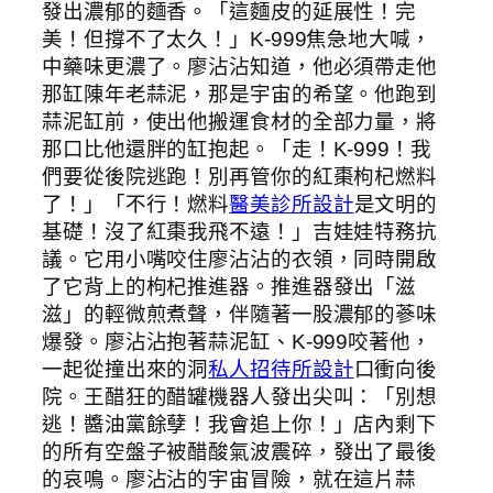
發出濃郁的麵香。「這麵皮的延展性！完
美！但撐不了太久！」K-999焦急地大喊，
中藥味更濃了。廖沾沾知道，他必須帶走他
那缸陳年老蒜泥，那是宇宙的希望。他跑到
蒜泥缸前，使出他搬運食材的全部力量，將
那口比他還胖的缸抱起。「走！K-999！我
們要從後院逃跑！別再管你的紅棗枸杞燃料
了！」「不行！燃料
醫美診所設計
是文明的
基礎！沒了紅棗我飛不遠！」吉娃娃特務抗
議。它用小嘴咬住廖沾沾的衣領，同時開啟
了它背上的枸杞推進器。推進器發出「滋
滋」的輕微煎煮聲，伴隨著一股濃郁的蔘味
爆發。廖沾沾抱著蒜泥缸、K-999咬著他，
一起從撞出來的洞
私人招待所設計
口衝向後
院。王醋狂的醋罐機器人發出尖叫：「別想
逃！醬油黨餘孽！我會追上你！」店內剩下
的所有空盤子被醋酸氣波震碎，發出了最後
的哀鳴。廖沾沾的宇宙冒險，就在這片蒜