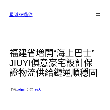
跳
至
星球來過你
主
要
內
容
福建省增開“海上巴士”
JIUYI俱意豪宅設計保
證物流供給鏈通順穩固
作者:
admin
分類:
雨天