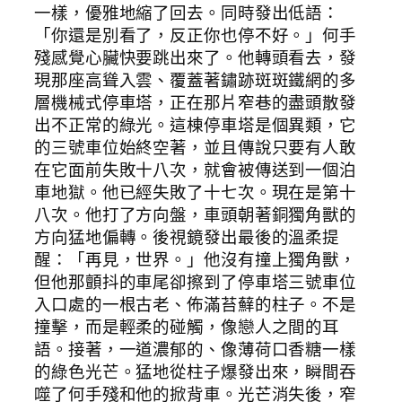
一樣，優雅地縮了回去。同時發出低語：
「你還是別看了，反正你也停不好。」何手
殘感覺心臟快要跳出來了。他轉頭看去，發
現那座高聳入雲、覆蓋著鏽跡斑斑鐵網的多
層機械式停車塔，正在那片窄巷的盡頭散發
出不正常的綠光。這棟停車塔是個異類，它
的三號車位始終空著，並且傳說只要有人敢
在它面前失敗十八次，就會被傳送到一個泊
車地獄。他已經失敗了十七次。現在是第十
八次。他打了方向盤，車頭朝著銅獨角獸的
方向猛地偏轉。後視鏡發出最後的溫柔提
醒：「再見，世界。」他沒有撞上獨角獸，
但他那顫抖的車尾卻擦到了停車塔三號車位
入口處的一根古老、佈滿苔蘚的柱子。不是
撞擊，而是輕柔的碰觸，像戀人之間的耳
語。接著，一道濃郁的、像薄荷口香糖一樣
的綠色光芒。猛地從柱子爆發出來，瞬間吞
噬了何手殘和他的掀背車。光芒消失後，窄