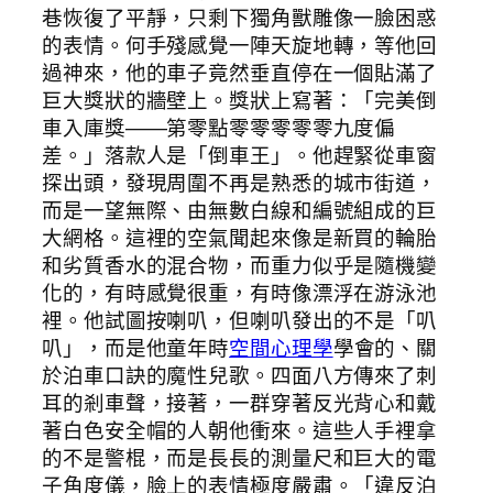
巷恢復了平靜，只剩下獨角獸雕像一臉困惑
的表情。何手殘感覺一陣天旋地轉，等他回
過神來，他的車子竟然垂直停在一個貼滿了
巨大獎狀的牆壁上。獎狀上寫著：「完美倒
車入庫獎——第零點零零零零零九度偏
差。」落款人是「倒車王」。他趕緊從車窗
探出頭，發現周圍不再是熟悉的城市街道，
而是一望無際、由無數白線和編號組成的巨
大網格。這裡的空氣聞起來像是新買的輪胎
和劣質香水的混合物，而重力似乎是隨機變
化的，有時感覺很重，有時像漂浮在游泳池
裡。他試圖按喇叭，但喇叭發出的不是「叭
叭」，而是他童年時
空間心理學
學會的、關
於泊車口訣的魔性兒歌。四面八方傳來了刺
耳的剎車聲，接著，一群穿著反光背心和戴
著白色安全帽的人朝他衝來。這些人手裡拿
的不是警棍，而是長長的測量尺和巨大的電
子角度儀，臉上的表情極度嚴肅。「違反泊