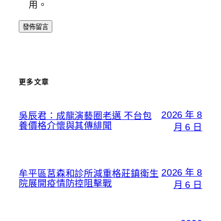
用。
更多文章
2026 年 8
吳辰君：成龍演藝圈老邁 不台包
養價格介懷與其傳緋聞
月 6 日
2026 年 8
牟平區莒森和診所減重格莊鎮衛生
院展開疫情防控阻擊戰
月 6 日