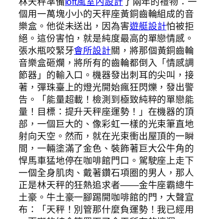
林天秤準備
loft風室內設計
了兩年的禮物：一
個用一萬塊小小的天秤座黃銅齒輪組成的音
樂盒。他從未送出，因為害
遊艇設計
怕被拒
絕。這份害怕，就是純度最高的單戀情感。
張水瓶咬緊牙
會所設計
關，將那個黃銅齒輪
音樂盒砸爛，將所有的齒輪都倒入「情感調
節器」的輸入口。機器發出刺耳的尖叫，接
著，彈珠臺上的燈光開始瘋狂閃爍，發出警
告。「能量超載！檢測到極致純粹的單戀能
量！目標：提升天秤座運勢！」在機器的頂
部，一個巨大的、像彩虹一樣的光束筆直地
射向天空。然而，就在光束衝出屋頂的一瞬
間，一輛塗滿了金色、裝飾著巨大公牛角的
悍馬車猛地停在咖啡館門口。駕駛座上走下
一個全身肌肉、戴著鑽石項圈的男人，那人
正是林天秤的狂熱追求者——金牛座霸總牛
土豪。牛土豪一腳踢開咖啡館的門，大聲宣
布：「天秤！別管那什麼負運勢！我已經用