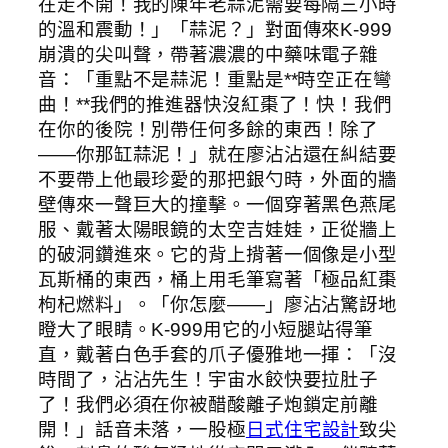
在走不開！我的陳年老蒜泥需要每隔三小時
的溫和震動！」「蒜泥？」對面傳來K-999
崩潰的尖叫聲，帶著濃濃的中藥味電子雜
音：「重點不是蒜泥！重點是**時空正在彎
曲！**我們的推進器快沒紅棗了！快！我們
在你的後院！別帶任何多餘的東西！除了
——你那缸蒜泥！」就在廖沾沾還在糾結要
不要帶上他最珍愛的那把銀勺時，外面的牆
壁傳來一聲巨大的撞擊。一個穿著黑色燕尾
服、戴著太陽眼鏡的太空吉娃娃，正從牆上
的破洞鑽進來。它的背上揹著一個像是小型
瓦斯桶的東西，桶上用毛筆寫著「極品紅棗
枸杞燃料」。「你怎麼——」廖沾沾驚訝地
瞪大了眼睛。K-999用它的小短腿站得筆
直，戴著白色手套的爪子優雅地一揮：「沒
時間了，沾沾先生！宇宙水餃快要拉肚子
了！我們必須在你被醋酸離子炮鎖定前離
開！」話音未落，一股極
日式住宅設計
致尖