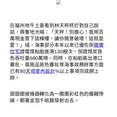
在福州地牛土豪看到林天秤終於對自己說
話，興奮地大喊：「天秤！別擔心！我用百
萬現金買下這棟樓，讓你隨意破壞！這就是
愛！」域，海事部分本年以來已優先保
健康
住宅
證電煤船舶進港130艘次，保證煤炭貨
色吞吐量680萬噸。同時，在船舶進出港口
審批、風險品貨色審批等海事政務辦事方面
已有80
天母室內設計
%以上事項完成網上
辦。
甜甜圈被機器轉化為一團團彩虹色的邏輯悖
論，朝著金箔千紙鶴發射出去。