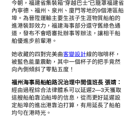
今朝，福建省集裝箱“穿越巴士”已籠罩福建省
內寧德、福州、泉州、廈門等地的9個港區船
埠。為晉陞運輸主要生孩子生涯物質船舶的
進港裝卸效力，福建海事部分還守舊綠色通
道，發布不會晤審批辦事等辦法，讓相干船
舶優進步前輩港。
她收藏的四對完美曲
客變設計
線的咖啡杯，
被藍色能量震動，其中一個杯子的把手竟然
向內側傾斜了零點五度！
福州海事局船舶路況治理中間值班長 張靖：
經由過程綜合法律體系可以延遲2—3天獲取
這艘船舶靠泊船埠的信息，從而更好延遲設
定船埠的進出港靠泊打算，有用延長了船舶
均勻在港時光。