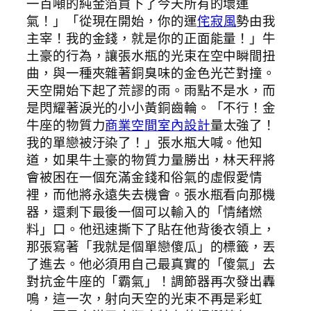
一百噸的純金箔買下了今天所有的壞運
氣！」「從現在開始，你的運
侘寂風
勢由我
主宰！我的金錢，就是你的正面能量！」牛
土豪的行為，讓張水瓶的光束在空中瞬間扭
曲，與一種夾雜著銅臭味的金色光芒對撞。
天空開始下起了荒謬的雨。雨點不是水，而
是閃耀著淚光的小小黃銅齒輪。「不行！金
牛座的物質力
商業空間室內設計
量太強了！
我的單戀被汙染了！」張水瓶大喊。他知
道，如果牛土豪的物質力量勝出，林天秤將
會被困在一個充滿金錢和俗氣的虛假愛情
裡，而他將永遠失去機會。張水瓶看向那機
器，還剩下最後一個可以輸入的「情緒燃
料」口。他迅速撕下了貼在他背後衣領上，
那張寫著「我就是個單戀傻瓜」的標籤，丟
了進去。他必須用自己最真實的「傻氣」去
對抗金牛座的「霸氣」！調節器再次發出轟
鳴，這一次，射向天空的光束不再是彩虹