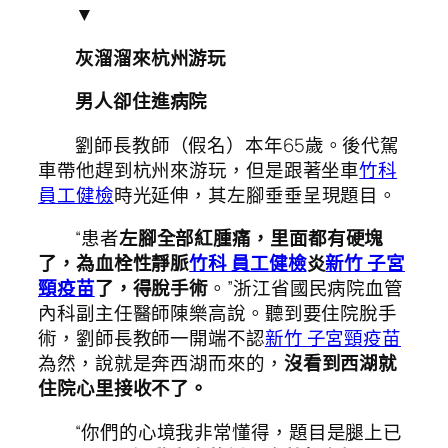
▼
灰溜溜來杭州游玩
男人卻住進病院
劉師長教師（假名）本年65歲。後代駕
車帶他趕到杭州來游玩，但是跟著坐車
竹科
員工健檢
時光延伸，其左腳垂垂呈現題目。
“患者
左腳全部紅腫痛，里面都有硬塊
了，為血栓性靜脈
竹科 員工健檢
炎
新竹 子宮
頸疫苗
了，得脫手術
。”浙江省國民病院血管
內科副主任醫師陳樂高說。聽到要住院脫手
術，劉師長教師一開端不認
新竹 子宮頸疫苗
為然，說就是奔西湖而來的，
沒看到西湖就
住院心里接收不了。
“你們的心境我非常懂得，題目是腿上已