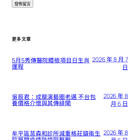
更多文章
2026 年 8 月 7
5月5秀傳醫院體檢項目日生肖
運程
日
2026 年 8
吳辰君：成龍演藝圈老邁 不台包
養價格介懷與其傳緋聞
月 6 日
2026 年 8
牟平區莒森和診所減重格莊鎮衛生
院展開疫情防控阻擊戰