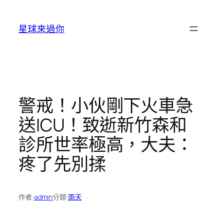
跳
至
星球來過你
主
要
內
容
警戒！小伙剛下火車急
送ICU！致逝新竹森和
診所世率極高，大夫：
疼了先別揉
作者:
admin
分類:
雨天