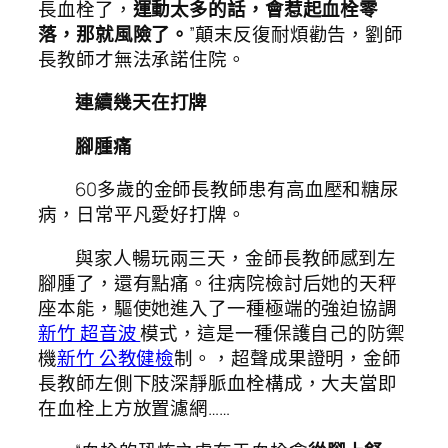
長血栓了，
運動太多的話，會惹起血栓零
落，那就風險了。
”顛末反復耐煩勸告，劉師
長教師才無法承諾住院。
連續幾天在打牌
腳腫痛
60多歲的金師長教師患有高血壓和糖尿
病，日常平凡愛好打牌。
與家人暢玩兩三天，金師長教師感到左
腳腫了，還有點痛。往病院檢討后她的天秤
座本能，驅使她進入了一種極端的強迫協調
新竹 超音波
模式，這是一種保護自己的防禦
機
新竹 公教健檢
制。，超聲成果證明，金師
長教師左側下肢深靜脈血栓構成，大夫當即
在血栓上方放置濾網……