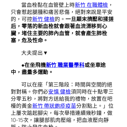
當血栓黏在血管壁上時
新竹 在職體檢
，
只會惹起腿腫和痛苦悲傷，絕對來說是平安
的，可控
新竹 健檢
的。
一旦顛末擠壓和揉搓
后，零落的新血栓就會跟著血流漂移到心
臟，堵住主要的肺內血管，就會產生肺栓
塞，危及性命。
大夫提出▼
●在坐飛機
新竹 職業醫學科
或坐車途
中，盡量多運動。
可以在座「第三階段：時間與空間的絕
對對稱。你們必
安慎 健檢
須同時在十點零三
分零五秒，將對方送給我的禮物，放置在吧
檯的黃金
新竹 帶狀皰疹疫苗
分割點上。」位
上屢次踮起腳尖，每次舉措連續幾秒鐘，做
10-15次，讓腿部肌肉壓縮，把血液壓向靜
脈，防止發生血栓。