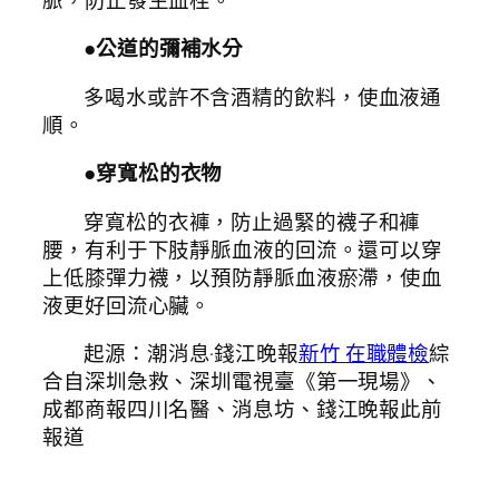
●公道的彌補水分
多喝水或許不含酒精的飲料，使血液通
順。
●穿寬松的衣物
穿寬松的衣褲，防止過緊的襪子和褲
腰，有利于下肢靜脈血液的回流。還可以穿
上低膝彈力襪，以預防靜脈血液瘀滯，使血
液更好回流心臟。
起源：潮消息·錢江晚報
新竹 在職體檢
綜
合自深圳急救、深圳電視臺《第一現場》、
成都商報四川名醫、消息坊、錢江晚報此前
報道