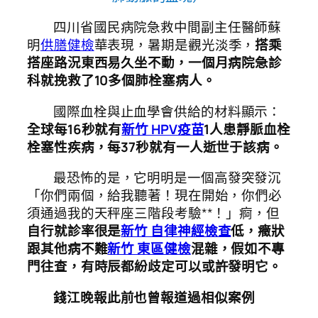
四川省國民病院急救中間副主任醫師蘇
明
供膳健檢
華表現，暑期是觀光淡季，
搭乘
搭座路況東西易久坐不動，一個月病院急診
科就挽救了10多個肺栓塞病人。
國際血栓與止血學會供給的材料顯示：
全球每16秒就有
新竹 HPV疫苗
1人患靜脈血栓
栓塞性疾病，每37秒就有一人逝世于該病。
最恐怖的是，它明明是一個高發突發沉
「你們兩個，給我聽著！現在開始，你們必
須通過我的天秤座三階段考驗**！」痾，但
自行就診率很是
新竹 自律神經檢查
低，癥狀
跟其他病不難
新竹 東區健檢
混雜，假如不專
門往查，有時辰都紛歧定可以或許發明它。
錢江晚報此前
也曾報道過相似案例