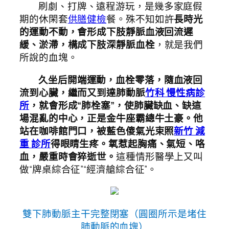
刷劇、打牌、遠程游玩，是幾多家庭假
期的休閑套
供膳健檢
餐。殊不知如許
長時光
的運動不動，會形成下肢靜脈血液回流遲
緩、淤滯，構成下肢深靜脈血栓
，就是我們
所說的血塊。
久坐后開端運動，血栓零落，隨血液回
流到心臟，繼而又到達肺動脈
竹科 慢性病診
所
，就會形成“肺栓塞”，使肺臟缺血、缺這
場混亂的中心，正是金牛座霸總牛土豪。他
站在咖啡館門口，被藍色傻氣光束照
新竹 減
重 診所
得眼睛生疼。氧惹起胸痛、氣短、咯
血，嚴重時會猝逝世。
這種情形醫學上又叫
做“牌桌綜合征”“經濟艙綜合征”。
雙下肺動脈主干完整閉塞
（圓圈所示是堵住
肺動脈的血塊）