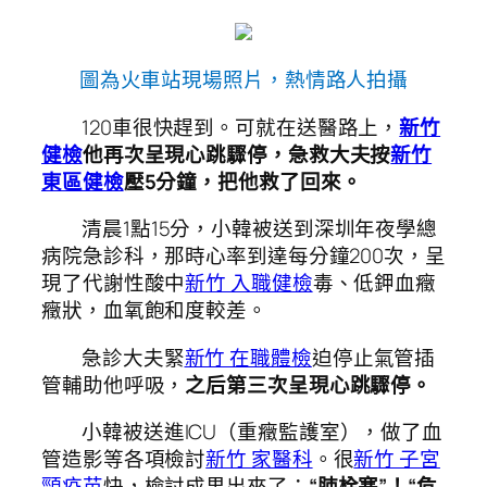
圖為火車站現場照片，熱情路人拍攝
120車很快趕到。可就在送醫路上，
新竹
健檢
他再次呈現心跳驟停，急救大夫按
新竹
東區健檢
壓5分鐘，把他救了回來。
清晨1點15分，小韓被送到深圳年夜學總
病院急診科，那時心率到達每分鐘200次，呈
現了代謝性酸中
新竹 入職健檢
毒、低鉀血癥
癥狀，血氧飽和度較差。
急診大夫緊
新竹 在職體檢
迫停止氣管插
管輔助他呼吸，
之后第三次呈現心跳驟停。
小韓被送進ICU（重癥監護室），做了血
管造影等各項檢討
新竹 家醫科
。很
新竹 子宮
頸疫苗
快，檢討成果出來了：
“肺栓塞”！“危