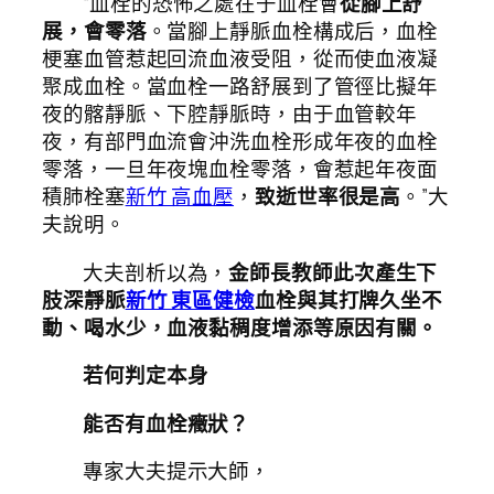
“血栓的恐怖之處在于血栓會
從腳上舒
展，會零落
。當腳上靜脈血栓構成后，血栓
梗塞血管惹起回流血液受阻，從而使血液凝
聚成血栓。當血栓一路舒展到了管徑比擬年
夜的髂靜脈、下腔靜脈時，由于血管較年
夜，有部門血流會沖洗血栓形成年夜的血栓
零落，一旦年夜塊血栓零落，會惹起年夜面
積肺栓塞
新竹 高血壓
，
致逝世率很是高
。”大
夫說明。
大夫剖析以為，
金師長教師此次產生下
肢深靜脈
新竹 東區健檢
血栓與其打牌久坐不
動、喝水少，血液黏稠度增添等原因有關。
若何判定本身
能否有血栓癥狀？
專家大夫提示大師，