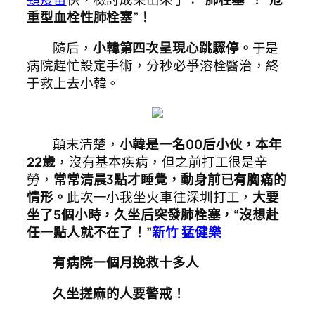
重型血栓性肺栓塞”！
隨后，
小韓第四次呈現心跳驟停。
于是
病院趕忙設定手術，分秒必爭溶栓醫治，終
于救上去小韓。
顛末清楚，
小韓是一名00后小伙，本年
22歲
，沒有基本疾病，但之前打工很是辛
勞，
常常清晨3點才睡覺，動身前已有胸痛的
情形。
此次一小我坐火車往深圳打工，
大要
坐了5個小時，久坐后突發肺栓塞，“沒想赴
任一點人就不在了！”
新竹 猛健樂
有病院一個月挽救十多人
久坐搓麻的人要警戒！