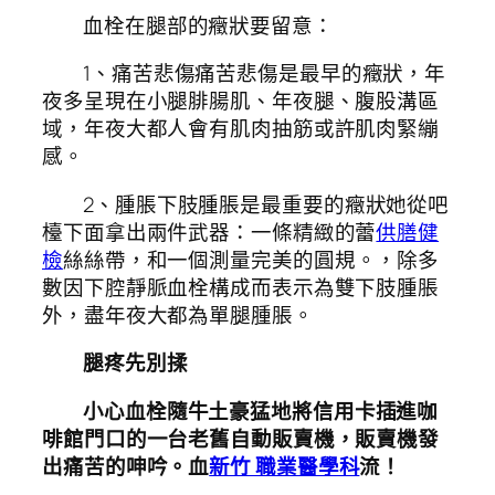
血栓在腿部的癥狀要留意：
1、痛苦悲傷痛苦悲傷是最早的癥狀，年
夜多呈現在小腿腓腸肌、年夜腿、腹股溝區
域，年夜大都人會有肌肉抽筋或許肌肉緊繃
感。
2、腫脹下肢腫脹是最重要的癥狀她從吧
檯下面拿出兩件武器：一條精緻的蕾
供膳健
檢
絲絲帶，和一個測量完美的圓規。，除多
數因下腔靜脈血栓構成而表示為雙下肢腫脹
外，盡年夜大都為單腿腫脹。
腿疼先別揉
小心血栓隨牛土豪猛地將信用卡插進咖
啡館門口的一台老舊自動販賣機，販賣機發
出痛苦的呻吟。血
新竹 職業醫學科
流！