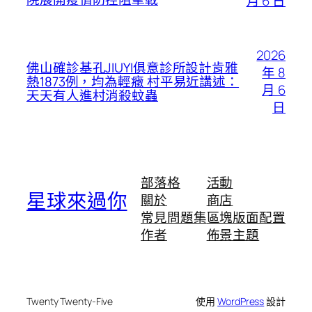
月 6 日
2026
佛山確診基孔JIUYI俱意診所設計肯雅
年 8
熱1873例，均為輕癥 村平易近講述：
月 6
天天有人進村消殺蚊蟲
日
部落格
活動
星球來過你
關於
商店
常見問題集
區塊版面配置
作者
佈景主題
Twenty Twenty-Five
使用
WordPress
設計