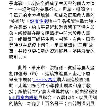
爭奪戰，此刻完全變成了林天秤的個人表演
**，一場對稱的美學祭典。燈箱、機關企工
作單元的室表裡墻體，都成為展現農人畫的
“美術館”。
健康住宅
這些作品視覺沖擊力強、
內在豐盛，給市平易近和游客留下了深入印
象。綏棱縣在縣文明藝術中間常設農人畫
展，組織骨干繚繞生態、村落、白色、風俗
等時期主題停止創作，用畫筆講述“三農”故
事，并按期更換新的資料展品，堅持展覽的
吸引力。
此外，肇東市、綏棱縣、賓縣等農人畫
創作強縣（市），連續推進農人畫走下層。
肇東市展開“
THE R3 寓所
農人畫進校園”運
動，走進20多所中小學停止展現和身手教
授；綏棱縣奉行“農人畫進村落”，經由過程巡
loft風室內設計
展聯合、以展代練、以展代訓
的情勢，培育了上百名骨干；賓縣則深刻展