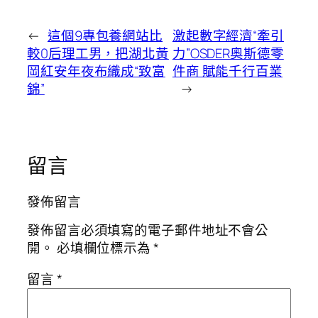
←
這個9專包養網站比
激起數字經濟“牽引
較0后理工男，把湖北黃
力”OSDER奧斯德零
岡紅安年夜布織成“致富
件商 賦能千行百業
錦”
→
留言
發佈留言
發佈留言必須填寫的電子郵件地址不會公
開。
必填欄位標示為
*
留言
*