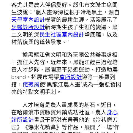
客尤其是農人伴侶愛好。綏化市文聯主席闞
生波說：“農人畫深深植根于冷地黑土，源自
天母室內設計
樸實的農耕生涯，活潑展示了
牙醫診所設計
新時期生孩子生涯的變遷、黑
土文明的深
民生社區室內設計
摯底蘊，以及
村落復興的蓬勃景象。”
據黑龍江省文明和游玩廳公共辦事處相
干擔任人先容，近年來，黑龍江經由過程培
養人才步隊、展開惠平易近運動、打造助農
brand、拓展市場渠
會所設計
道等一系羅列
措，
侘寂風
使“黑龍江農人畫”成為一張愈發閃
亮的特點文明手刺。
人才培育是農人畫成長的基石。近日，
在哈爾濱市賓縣賓州鎮成功社區，農人
身心
診所設計
畫骨干鄭洪光帶著他的《冷巷磨刀
匠》《爆米花噴鼻》等作品，展開了一場“作