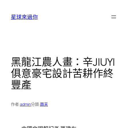
跳
至
星球來過你
主
要
內
容
黑龍江農人畫：辛JIUYI
俱意豪宅設計苦耕作終
豐產
作者:
admin
分類:
雨天