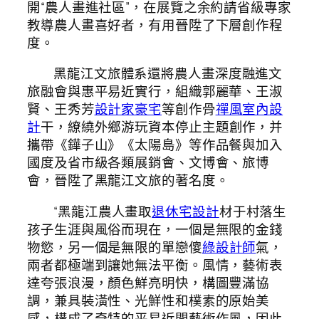
開“農人畫進社區”，在展覽之余約請省級專家
教導農人畫喜好者，有用晉陞了下層創作程
度。
黑龍江文旅體系還將農人畫深度融進文
旅融會與惠平易近實行，組織郭麗華、王淑
賢、王秀芳
設計家豪宅
等創作骨
禪風室內設
計
干，繚繞外鄉游玩資本停止主題創作，并
攜帶《鏵子山》《太陽島》等作品餐與加入
國度及省市級各類展銷會、文博會、旅博
會，晉陞了黑龍江文旅的著名度。
“黑龍江農人畫取
退休宅設計
材于村落生
孩子生涯與風俗而現在，一個是無限的金錢
物慾，另一個是無限的單戀傻
綠設計師
氣，
兩者都極端到讓她無法平衡。風情，藝術表
達夸張浪漫，顏色鮮亮明快，構圖豐滿協
調，兼具裝潢性、光鮮性和樸素的原始美
感，構成了奇特的平易近間藝術作風，因此