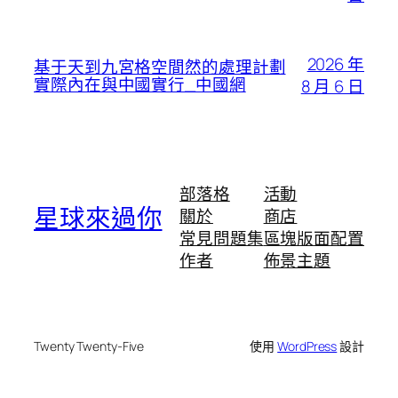
2026 年
基于天到九宮格空間然的處理計劃
實際內在與中國實行_中國網
8 月 6 日
部落格
活動
星球來過你
關於
商店
常見問題集
區塊版面配置
作者
佈景主題
Twenty Twenty-Five
使用
WordPress
設計