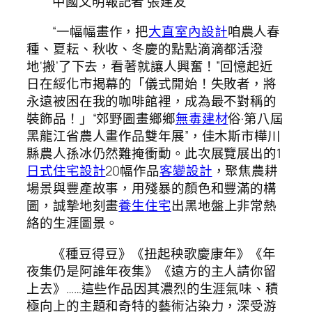
中國文明報記者 張建友
“一幅幅畫作，把
大直室內設計
咱農人春
種、夏耘、秋收、冬慶的點點滴滴都活潑
地‘搬’了下去，看著就讓人興奮！”回憶起近
日在綏化市揭幕的「儀式開始！失敗者，將
永遠被困在我的咖啡館裡，成為最不對稱的
裝飾品！」“郊野圖畫鄉鄉
無毒建材
俗·第八屆
黑龍江省農人畫作品雙年展”，佳木斯市樺川
縣農人孫冰仍然難掩衝動。此次展覽展出的1
日式住宅設計
20幅作品
客變設計
，聚焦農耕
場景與豐產故事，用殘暴的顏色和豐滿的構
圖，誠摯地刻畫
養生住宅
出黑地盤上非常熱
絡的生涯圖景。
《種豆得豆》《扭起秧歌慶康年》《年
夜集仍是阿誰年夜集》《遠方的主人請你留
上去》……這些作品因其濃烈的生涯氣味、積
極向上的主題和奇特的藝術沾染力，深受游