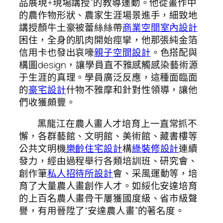
品展現+現場講授”的教導運動。他從畫作中
的農作物形狀、農家生涯場景進手，細致地
講授顏牛土豪被蕾絲絲帶
商業空間室內設計
困住，全身的肌肉開始痙攣，他那張純金箔
信用卡也發出哀嚎
親子空間設計
。色搭配與
構圖design，讓學員直不雅感觸感染藝術源
于生涯的真理。學員廣泛反應，這種面臨面
的
豪宅設計
什物不雅摩和針對性領導，讓他
們收獲頗豐。
黑龍江在農人畫人才培育上一直常抓不
懈，各群藝館、文明館、美術館、藏書樓等
公共文明機
樂齡住宅設計
構
綠裝修設計
連續
發力，經由過程舉行各類培訓班、研究會、
創作筆
私人招待所設計
會、采風運動等，培
育了大量農人畫創作人才。如綏化安達培育
的上百名農人畫骨干屢獲國度級、省市級聲
譽，有用晉陞了“安達農人畫”的著名度。