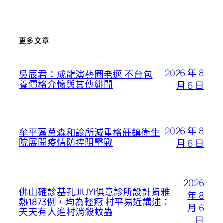
更多文章
2026 年 8
吳辰君：成龍演藝圈老邁 不台包
養價格介懷與其傳緋聞
月 6 日
2026 年 8
牟平區莒森和診所減重格莊鎮衛生
院展開疫情防控阻擊戰
月 6 日
2026
佛山確診基孔JIUYI俱意診所設計肯雅
年 8
熱1873例，均為輕癥 村平易近講述：
月 6
天天有人進村消殺蚊蟲
日